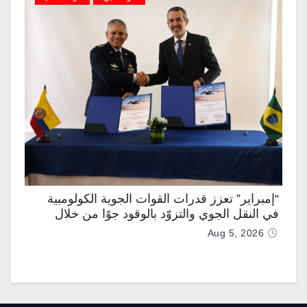
“إمبراير” تعزز قدرات القوات الجوية الكولومبية
في النقل الجوي والتزوّد بالوقود جوًا من خلال
تزويدها بطائرتي “كيه سي-390 ميلينيوم”
Aug 5, 2026