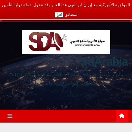
المواجهة الأميركية مع إيران لن تنتهي هذا العام وقد تتحول حملة دولية لتأمين
المضائق
أقرأ
SdArabia
موقع متخصص في كافة المجالات الأمنية والعسكرية والدفاعية،
يغطي نشاطات القوات الجوية والبرية والبحرية