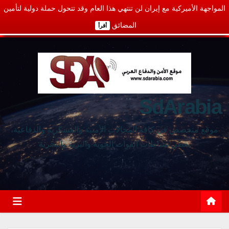
المواجهة الأميركية مع إيران لن تنتهي هذا العام وقد تتحول حملة دولية لتأمين
المضائق
أقرأ
SdArabia
موقع متخصص في كافة المجالات الأمنية والعسكرية والدفاعية،
يغطي نشاطات القوات الجوية والبرية والبحرية