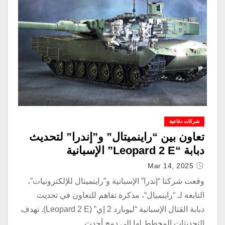
شركات دفاعية
تعاون بين “راينميتال” و”إندرا” لتحديث
دبابة “Leopard 2 E” الإسبانية
Mar 14, 2025
وقعت شركتا “إندرا” الإسبانية و”راينميتال للإلكترونيات”،
التابعة لـ “راينميال“، مذكرة تفاهم للتعاون في تحديث
دبابة القتال الإسبانية “ليوبارد 2 إي” (Leopard 2 E). تهدف
التحديثات المخطط لها إلى دمج أحدث…