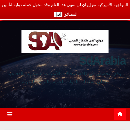
المواجهة الأميركية مع إيران لن تنتهي هذا العام وقد تتحول حملة دولية لتأمين
المضائق
أقرأ
SdArabia
موقع متخصص في كافة المجالات الأمنية والعسكرية والدفاعية،
يغطي نشاطات القوات الجوية والبرية والبحرية