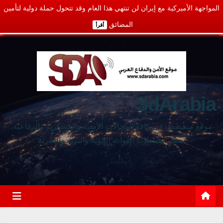
المواجهة الأميركية مع إيران لن تنتهي هذا العام وقد تتحول حملة دولية لتأمين
المضائق
أقرأ
SdArabia
موقع متخصص في كافة المجالات الأمنية والعسكرية والدفاعية،
يغطي نشاطات القوات الجوية والبرية والبحرية