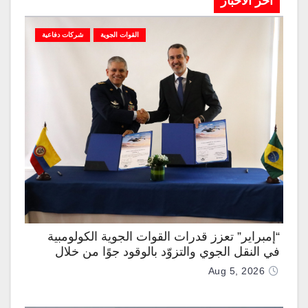
آخر الاخبار
القوات الجوية
شركات دفاعية
“إمبراير” تعزز قدرات القوات الجوية الكولومبية
في النقل الجوي والتزوّد بالوقود جوًا من خلال
تزويدها بطائرتي “كيه سي-390 ميلينيوم”
Aug 5, 2026