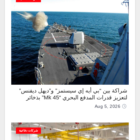
شراكة بين “بي أيه إي سيستمز” و”ديهل ديفنس”
لتعزيز قدرات المدفع البحري “Mk 45” بذخائر
موجهة وصواريخ “IRIS-T”
Aug 5, 2026
شركات دفاعية