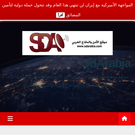
المواجهة الأميركية مع إيران لن تنتهي هذا العام وقد تتحول حملة دولية لتأمين
المضائق
أقرأ
SdArabia
موقع متخصص في كافة المجالات الأمنية والعسكرية والدفاعية،
يغطي نشاطات القوات الجوية والبرية والبحرية