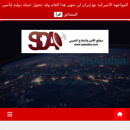
المواجهة الأميركية مع إيران لن تنتهي هذا العام وقد تتحول حملة دولية لتأمين
المضائق
أقرأ
SdArabia
موقع متخصص في كافة المجالات الأمنية والعسكرية والدفاعية،
يغطي نشاطات القوات الجوية والبرية والبحرية