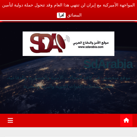
المواجهة الأميركية مع إيران لن تنتهي هذا العام وقد تتحول حملة دولية لتأمين
المضائق
أقرأ
SdArabia
موقع متخصص في كافة المجالات الأمنية والعسكرية والدفاعية،
يغطي نشاطات القوات الجوية والبرية والبحرية