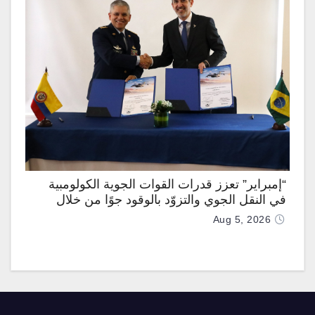
“إمبراير” تعزز قدرات القوات الجوية الكولومبية
في النقل الجوي والتزوّد بالوقود جوًا من خلال
تزويدها بطائرتي “كيه سي-390 ميلينيوم”
Aug 5, 2026