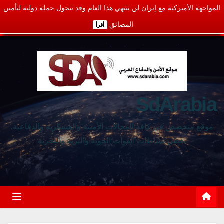
المواجهة الأميركية مع إيران لن تنتهي هذا العام وقد تتحول حملة دولية لتأمين
المضائق
أقرأ
SdArabia
موقع متخصص في كافة المجالات الأمنية والعسكرية والدفاعية،
يغطي نشاطات القوات الجوية والبرية والبحرية