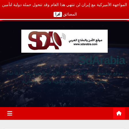
المواجهة الأميركية مع إيران لن تنتهي هذا العام وقد تتحول حملة دولية لتأمين
المضائق
أقرأ
SdArabia
موقع متخصص في كافة المجالات الأمنية والعسكرية والدفاعية،
يغطي نشاطات القوات الجوية والبرية والبحرية