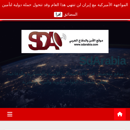
المواجهة الأميركية مع إيران لن تنتهي هذا العام وقد تتحول حملة دولية لتأمين
المضائق
أقرأ
SdArabia
موقع متخصص في كافة المجالات الأمنية والعسكرية والدفاعية،
يغطي نشاطات القوات الجوية والبرية والبحرية