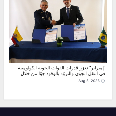
“إمبراير” تعزز قدرات القوات الجوية الكولومبية
في النقل الجوي والتزوّد بالوقود جوًا من خلال
تزويدها بطائرتي “كيه سي-390 ميلينيوم”
Aug 5, 2026