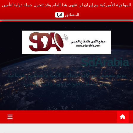
المواجهة الأميركية مع إيران لن تنتهي هذا العام وقد تتحول حملة دولية لتأمين
المضائق
أقرأ
SdArabia
موقع متخصص في كافة المجالات الأمنية والعسكرية والدفاعية،
يغطي نشاطات القوات الجوية والبرية والبحرية