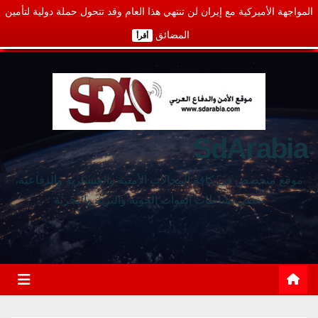
المواجهة الأميركية مع إيران لن تنتهي هذا العام وقد تتحول حملة دولية لتأمين
المضائق
أقرأ
SdArabia
موقع متخصص في كافة المجالات الأمنية والعسكرية والدفاعية،
يغطي نشاطات القوات الجوية والبرية والبحرية