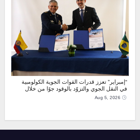
“إمبراير” تعزز قدرات القوات الجوية الكولومبية
في النقل الجوي والتزوّد بالوقود جوًا من خلال
تزويدها بطائرتي “كيه سي-390 ميلينيوم”
Aug 5, 2026