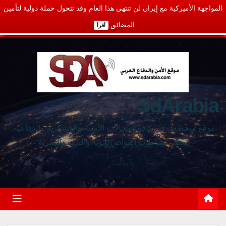
المواجهة الأميركية مع إيران لن تنتهي هذا العام وقد تتحول حملة دولية لتأمين
المضائق
أقرأ
SdArabia
موقع متخصص في كافة المجالات الأمنية والعسكرية والدفاعية،
يغطي نشاطات القوات الجوية والبرية والبحرية