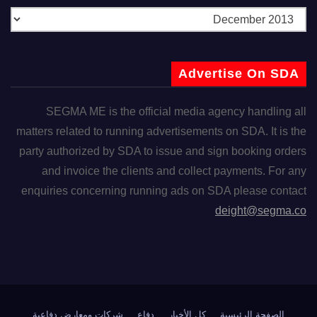
Advertise On SDA
SEGMA ME is the official media agency handling all
matters related to running advertisements on SDA. It is the
party authorized by SDA to issue and sign booking orders
and invoice the clients and collect payments. For any
enquiries concerning running ads on SDA please contact
deight@segma.co
الصفحة الرئيسية
كل الأخبار
دفاع
شركات ومعارض دفاعية