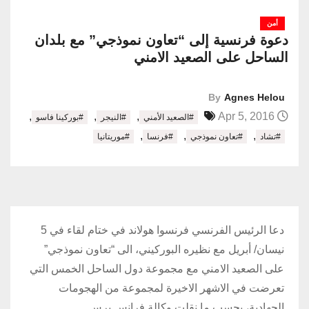
أمن
دعوة فرنسية إلى “تعاون نموذجي” مع بلدان
الساحل على الصعيد الامني
By
Agnes Helou
,
,
,
Apr 5, 2016
#الصعيد الأمني
#النيجر
#بوركينا فاسو
,
,
,
#تشاد
#تعاون نموذجي
#فرنسا
#موريتانيا
دعا الرئيس الفرنسي فرنسوا هولاند في ختام لقاء في 5
نيسان/ أبريل مع نظيره البوركيني، الى “تعاون نموذجي”
على الصعيد الامني مع مجموعة دول الساحل الخمس التي
تعرضت في الاشهر الاخيرة لمجموعة من الهجومات
الجهادية، بحسب ما نقلت وكالة فرانس برس.