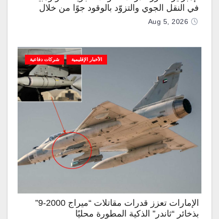
في النقل الجوي والتزوّد بالوقود جوًا من خلال
تزويدها بطائرتي “كيه سي-390 ميلينيوم”
Aug 5, 2026
الأخبار الإقليمية
شركات دفاعية
الإمارات تعزز قدرات مقاتلات “ميراج 2000-9”
بذخائر “ثاندر” الذكية المطورة محليًا