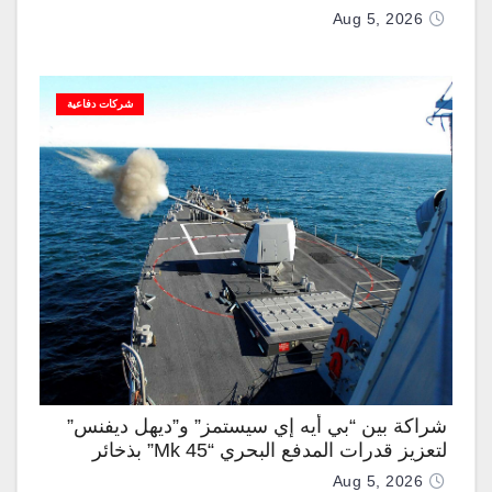
Aug 5, 2026
شركات دفاعية
شراكة بين “بي أيه إي سيستمز” و”ديهل ديفنس”
لتعزيز قدرات المدفع البحري “Mk 45” بذخائر
موجهة وصواريخ “IRIS-T”
Aug 5, 2026