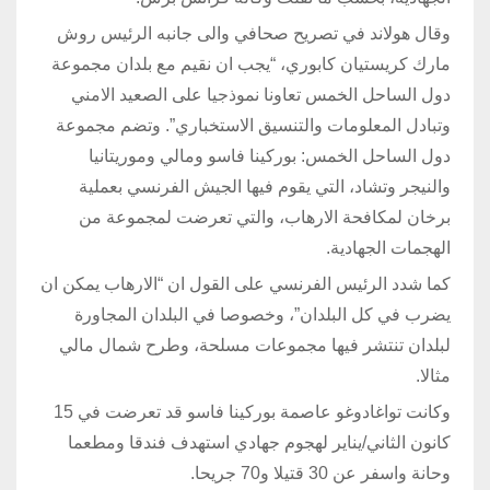
وقال هولاند في تصريح صحافي والى جانبه الرئيس روش
مارك كريستيان كابوري، “يجب ان نقيم مع بلدان مجموعة
دول الساحل الخمس تعاونا نموذجيا على الصعيد الامني
وتبادل المعلومات والتنسيق الاستخباري”. وتضم مجموعة
دول الساحل الخمس: بوركينا فاسو ومالي وموريتانيا
والنيجر وتشاد، التي يقوم فيها الجيش الفرنسي بعملية
برخان لمكافحة الارهاب، والتي تعرضت لمجموعة من
الهجمات الجهادية.
كما شدد الرئيس الفرنسي على القول ان “الارهاب يمكن ان
يضرب في كل البلدان”، وخصوصا في البلدان المجاورة
لبلدان تنتشر فيها مجموعات مسلحة، وطرح شمال مالي
مثالا.
وكانت تواغادوغو عاصمة بوركينا فاسو قد تعرضت في 15
كانون الثاني/يناير لهجوم جهادي استهدف فندقا ومطعما
وحانة واسفر عن 30 قتيلا و70 جريحا.