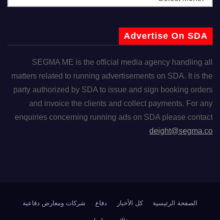
Advertise On SDA
SEGMA ME is the official media agency handling all
matters related to running advertisements on SDA. It is the
party authorized by SDA to issue and sign booking orders
and invoice the clients and collect payments. For any
enquiries concerning running ads on SDA please contact
deight@segma.co
الصفحة الرئيسية
كل الأخبار
دفاع
شركات ومعارض دفاعية