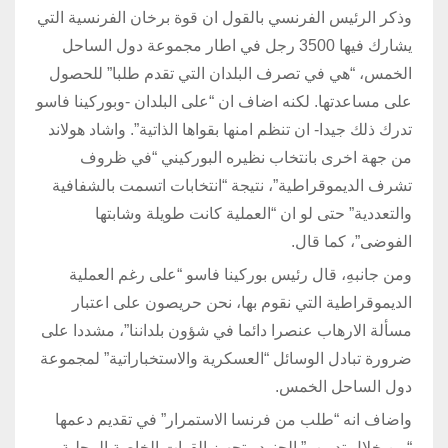
وذكر الرئيس الفرنسي بالقول ان قوة برخان الفرنسية التي
يشارك فيها 3500 رجل في اطار مجموعة دول الساحل
الخمس، “هي في تصرف البلدان التي تقدم طلبا” للحصول
على مساعدتها. لكنه اضاف ان “على البلدان -وبوركينا فاسو
تدرك ذلك جيدا- ان تنظم امنها بقواها الذاتية”. واشاد هولاند
من جهة اخرى بانتخاب نظيره البوركيني “في ظروف
تشرف الديموقراطية”، نتيجة “انتخابات اتسمت بالشفافية
والتعددية” حتى لو ان “العملية كانت طويلة وشابتها
الفوضى”، كما قال.
ومن جانبهِ، قال رئيس بوركينا فاسو “على رغم العملية
الديموقراطية التي نقوم بها، نحن حريصون على اعتبار
مسألة الارهاب عنصرا دائما في شؤون بلداننا”، مشددا على
ضرورة تبادل الوسائل “العسكرية والاستخباراتية” لمجموعة
دول الساحل الخمس.
واضاف انه “طلب من فرنسا الاستمرار” في تقديم دعمها
“من خلال تدريب” الجنود وتجهيز القوات الخاصة المحلية