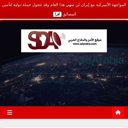
المواجهة الأميركية مع إيران لن تنتهي هذا العام وقد تتحول حملة دولية لتأمين
المضائق
أقرأ
SdArabia
موقع متخصص في كافة المجالات الأمنية والعسكرية والدفاعية،
يغطي نشاطات القوات الجوية والبرية والبحرية