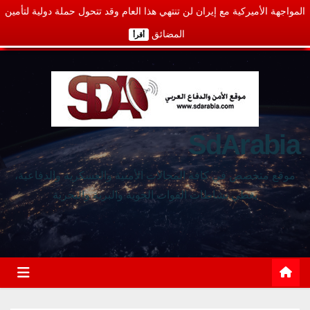
المواجهة الأميركية مع إيران لن تنتهي هذا العام وقد تتحول حملة دولية لتأمين
المضائق
أقرأ
SdArabia
موقع متخصص في كافة المجالات الأمنية والعسكرية والدفاعية،
يغطي نشاطات القوات الجوية والبرية والبحرية