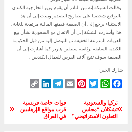
وقالت الشبكة إنه من النادر أن يقوم وزير الخارجية الكندي
بالتوقيع شخصيا على تصاريح التصدير وبينت إلى أن هذا
الاستثناء يرجع إلى أن الصفقة قيمتها المالية مرتفعة للغاية .
هذا وأشارت الشبكة إلى أن الاتفاق مع السعودية بشأن بيع
العربات المدرعة الخفيفة تم التوصل إليه من قبل الحكومة
الكندية السابقة برئاسة ستيفين هاربر كما أشارت إلى أن
الصفقة سوف تتيح آلاف الفرص للعمال الكنديين .
شارك الخبر:
C
Li
T
E
Pi
T
W
F
o
n
el
m
nt
wi
h
a
p
k
e
ail
er
tt
at
c
تركيا والسعودية
قوات خاصة فرنسية
تشكلان “مجلس
قرب مواقع الإرهابيين
y
e
gr
e
er
s
e
التعاون الاستراتيجي”
في العراق
Li
dI
a
st
A
b
n
n
m
p
o