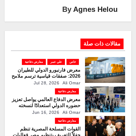
k
By
Agnes Helou
مقالات ذات صلة
خاص
علي عمر
معارض دفاعية
معرض فارنبورو الدولي للطيران
2026: صفقات قياسية ترسم ملامح
مرحلة جديدة لقطاعات الطيران
Jul 28, 2026
Ali Omar
والدفاع والفضاء
معارض دفاعية
معرض الدفاع العالمي يواصل تعزيز
حضوره الدولي استعدادًا لنسخته
الرابعة عام 2028
Jun 16, 2026
Ali Omar
معارض دفاعية
القوات المسلحة المصرية تنظم
حفلاً للتعريف بتنظيم مصر فعاليات