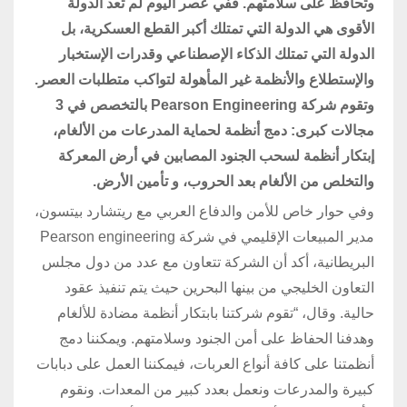
وتحافظ على سلامتهم. ففي عصر اليوم لم تعد الدولة
الأقوى هي الدولة التي تمتلك أكبر القطع العسكرية، بل
الدولة التي تمتلك الذكاء الإصطناعي وقدرات الإستخبار
والإستطلاع والأنظمة غير المأهولة لتواكب متطلبات العصر.
وتقوم شركة Pearson Engineering بالتخصص في 3
مجالات كبرى: دمج أنظمة لحماية المدرعات من الألغام،
إبتكار أنظمة لسحب الجنود المصابين في أرض المعركة
والتخلص من الألغام بعد الحروب، و تأمين الأرض.
وفي حوار خاص للأمن والدفاع العربي مع ريتشارد بيتسون،
مدير المبيعات الإقليمي في شركة Pearson engineering
البريطانية، أكد أن الشركة تتعاون مع عدد من دول مجلس
التعاون الخليجي من بينها البحرين حيث يتم تنفيذ عقود
حالية. وقال، “تقوم شركتنا بابتكار أنظمة مضادة للألغام
وهدفنا الحفاظ على أمن الجنود وسلامتهم. ويمكننا دمج
أنظمتنا على كافة أنواع العربات، فيمكننا العمل على دبابات
كبيرة والمدرعات ونعمل بعدد كبير من المعدات. ونقوم