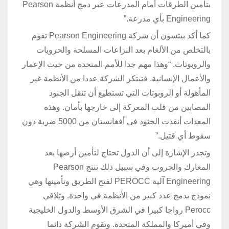
بتأمين الطرقات أمام المدرعات عبر دمج أنظمة Pearson
Engineering بأي مدرعة.”
كما أكد بيتسون أن شركة Pearson Engineering تقوم
بالتخلص من الألغام بعد النزاعات المسلحة والحروبات
والروبوتات. “وهذا مهم جدا للأمم المتحدة من حيث الإعمار
والأعمال الإنسانية. فتبتكر الشركة عددا من الأنظمة غير
المأهولة أو الروبوتات التي تستطيع أن تنقل الجنود
المصابين من قلب المعركة إلى خارجها بأمان. وهذه
المعدات أنقذت الجنود في أفغانستان من 5000 ضربة دون
سقوط أي قتيل.”
وتجدر الإشارة إلى أن الدول تحتاج لتأمين أرضها بعد
المعارك والحروب وفي سبيل ذلك تنتج Pearson
Engineering آلية PEROCC لفتح الطريق وتأمينها وهي
نموذج يدمج عدد كبير من الأنظمة في واحدة. وتلاقي
Perocc رواجا كبيرا في الشرق الأوسط والدول الخليجية
وفي أميركا والمملكة المتحدة. وتقوم الشركة دائما