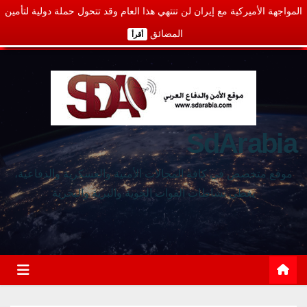
المواجهة الأميركية مع إيران لن تنتهي هذا العام وقد تتحول حملة دولية لتأمين
المضائق
أقرأ
SdArabia
موقع متخصص في كافة المجالات الأمنية والعسكرية والدفاعية،
يغطي نشاطات القوات الجوية والبرية والبحرية