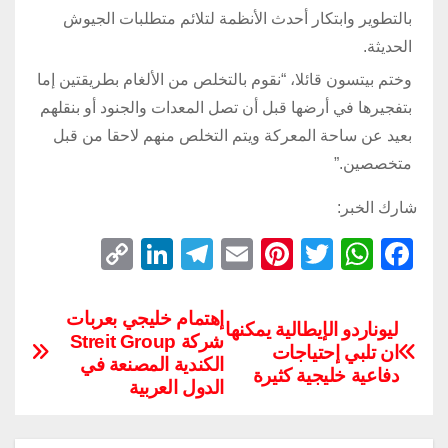
بالتطوير وابتكار أحدث الأنظمة لتلائم متطلبات الجيوش
الحديثة.
وختم بيتسون قائلا، “نقوم بالتخلص من الألغام بطريقتين إما
بتفجيرها في أرضها قبل أن تصل المعدات والجنود أو بنقلهم
بعيد عن ساحة المعركة ويتم التخلص منهم لاحقا من قبل
متخصصين.”
شارك الخبر:
C
Li
T
E
Pi
T
W
F
o
n
el
m
nt
wi
h
a
p
k
e
ail
er
tt
at
c
إهتمام خليجي بعربات
ليوناردو الإيطالية يمكنها
شركة Streit Group
y
e
gr
e
er
s
e
ان تلبي إحتياجات
الكندية المصنعة في
Li
dI
a
st
A
b
دفاعية خليجية كثيرة
الدول العربية
n
n
m
p
o
k
p
o