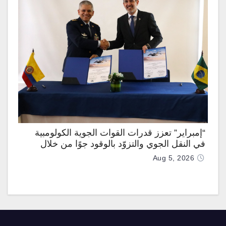
“إمبراير” تعزز قدرات القوات الجوية الكولومبية
في النقل الجوي والتزوّد بالوقود جوًا من خلال
تزويدها بطائرتي “كيه سي-390 ميلينيوم”
Aug 5, 2026