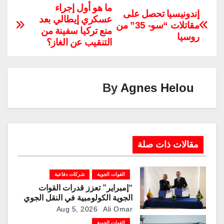
p
k
e
ail
er
tt
at
c
ما هو أول إجراء
إندونيسيا تحصل على
عسكري إيطالي بعد
y
e
gr
e
er
s
e
مقاتلات “سو- 35” من
منع تركيا سفينة من
Li
dI
a
st
A
b
روسيا
التنقيب عن الغاز؟
n
n
m
p
o
k
p
o
k
By
Agnes Helou
مقالات ذات صلة
القوات الجوية
شركات دفاعية
“إمبراير” تعزز قدرات القوات
الجوية الكولومبية في النقل الجوي
والتزوّد بالوقود جوًا من خلال
Aug 5, 2026
Ali Omar
تزويدها بطائرتي “كيه سي-390
القوات الجوية