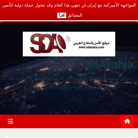
المواجهة الأميركية مع إيران لن تنتهي هذا العام وقد تتحول حملة دولية لتأمين
المضائق
أقرأ
SdArabia
موقع متخصص في كافة المجالات الأمنية والعسكرية والدفاعية،
يغطي نشاطات القوات الجوية والبرية والبحرية