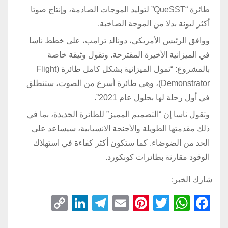
طائرة “QueSST” لتوليد الموجات الصادمة، وإنتاج صوتا
أكثر ليونة بدلا من الموجة الصاخبة.
ووافق الرئيس الأمريكي، دونالد ترامب، على خطط ناسا
في الميزانية الأخيرة المقترحة. وتقول وثيقة خاصة
بالمشروع: “تمول الميزانية بشكل كامل طائرة (Flight
Demonstrator)، وهي طائرة أسرع من الصوت، ستنطلق
في أول رحلة لها بحلول عام 2021”.
وتقول ناسا إن “التصميم المميز” للطائرة الجديدة، بما في
ذلك مقدمتها الطويلة والأجنحة الانسيابية، سيساعد على
الحد من الضوضاء. كما ستكون أكثر كفاءة في استهلاك
الوقود مقارنة بطائرات كونكورد.
شارك الخبر:
C
Li
T
E
Pi
T
W
F
o
n
el
m
nt
wi
h
a