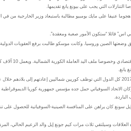
تنازلات التي يجب على بيونغ يانغ تقديمها.
جوما عنيفا على مايك بومبيو مطالبة باستبعاد وزير الخارجية من في ا
 وضعتها الصين وروسيا. وكانت موسكو طالبت برفع العقوبات الدولية
إضافة إلى الملف النووي ناقش المسؤولان ترسيخ تعاونهما الاقتصادي وخصوصا ملف
 يانغ.
 وكان الاتحاد السوفياتي حمل جده مؤسس جمهورية كوريا الديموقراطية 
الباردة.
يل سونغ كان يراهن على المنافسة الصينية-السوفياتية للحصول على تن
 العلاقات وسيلتقي ثلاث مرات كيم جونغ إيل والد الزعيم الحالي، المرة 