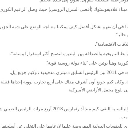
ميناء فلاديفوستوك (أقصى الشرق الروسي) حيث وصل الزعيم الكوري
عدنا في أن نفهم بشكل أفضل كيف يمكننا معالجة الوضع على شبه الجزيرة
اليا”.
اقات الاقتصادية”.
بط التاريخية والصداقة بين البلدين، لتصبح أكثر استقرارا ومتانة”.
رية وهنأ بوتين على “بناء دولة روسية قوية”.
 جونغ إيل.
ية. وكان كيم جونغ أون أشرف مذاك على أربع تجارب نووية إحداها قنبلة
بعد تصاعد حدة التوتر لسنوات بسبب برامج بيونغ يانغ النووية والبالستية التقى كيم منذ آذار/مارس 2018 
امب.
عقوبات الدولية المفروضة عليها لارغامها على التخلي عن أسلحتها ال