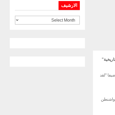
الارشيف
لعلاقات التاريخية”
ين مضيفا “لقد
 واشنطن