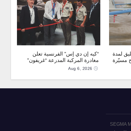
يق لمدة
“كيه إن دي إس” الفرنسية تعلن
ح مسيّرة
مغادرة المركبة المدرعة “غريفون”
رقم 1000 لخط الإنتاج
Aug 6, 2026
SEGMA ME 