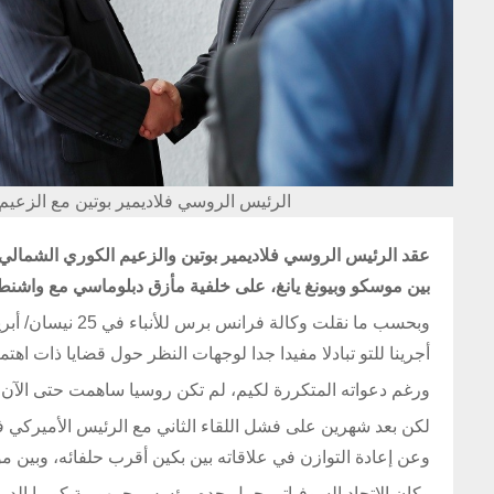
الرئيس الروسي فلاديمير بوتين مع الزعيم الكوري الشما
بين موسكو وبيونغ يانغ، على خلفية مأزق دبلوماسي مع واشنط
وبحسب ما نقلت وك
أجرينا للتو تبادلا مفيدا جدا لوجهات النظر حول قضايا ذات اهت
ورغم دعواته المتكررة لكيم، لم تكن روسيا ساهمت حتى الآن في 
لكن بعد شهرين على فشل اللقاء الثاني مع الرئيس الأميركي 
وعن إعادة التوازن في علاقاته بين بكين أقرب حلفائه، وبين م
وكان الاتحاد السوفياتي حمل جده مؤسس جمهورية كوريا الديم