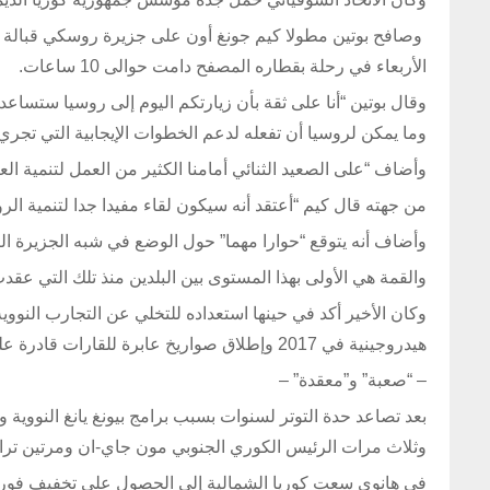
وصافح بوتين مطولا كيم جونغ أون على جزيرة روسكي قبالة 
الأربعاء في رحلة بقطاره المصفح دامت حوالى 10 ساعات.
وقال بوتين “أنا على ثقة بأن زيارتكم اليوم إلى روسيا ستسا
وما يمكن لروسيا أن تفعله لدعم الخطوات الإيجابية التي تجري ح
وأضاف “على الصعيد الثنائي أمامنا الكثير من العمل لتنمية العل
من جهته قال كيم “أعتقد أنه سيكون لقاء مفيدا جدا لتنمية الروا
وأضاف أنه يتوقع “حوارا مهما” حول الوضع في شبه الجزيرة الكو
والقمة هي الأولى بهذا المستوى بين البلدين منذ تلك التي عقدت في 2011 بين الرئيس السابق دميتري مدفيديف وكيم
وكان الأخير أكد في حينها استعداده للتخلي عن التجارب النوو
هيدروجينية في 2017 وإطلاق صواريخ عابرة للقارات قادرة على بلوغ مجمل الأراضي الأميركية.
– “صعبة” و”معقدة” –
وثلاث مرات الرئيس الكوري الجنوبي مون جاي-ان ومرتين تر
في هانوي سعت كوريا الشمالية إلى الحصول على تخفيف فوري لل