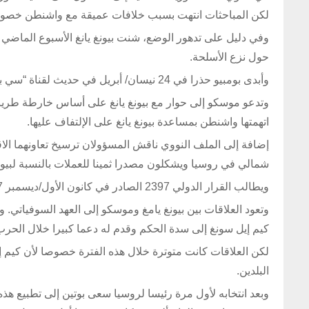
لكن المباحثات انتهت بسبب خلافات عميقة مع واشنطن خصوصا ال
وفي دليل على تدهور الوضع، شنت بيونغ يانغ الأسبوع الماضي ه
حول نزع الأسلحة.
وأبدى بومبيو حذرا في 24 نيسان/ أبريل في حديث لقناة “سي بي اس” قائلا “ستكون الأمور صعبة ومعقدة”.
وتدعو موسكو إلى حوار مع بيونغ يانغ على أساس خارطة طريق
اتهمتها واشنطن بمساعدة بيونغ يانغ على الإلتفاف عليها.
شمالي في روسيا ويشكلون مصدرا ثمينا للعملات بالنسبة لبيونغ
ويطالب القرار الدولي 2397 الصادر في كانون الأول/ديسمبر 2017 كل الدول التي توظف كوريين شماليين إعادتهم إلى بلادهم خلال عامين.
وتعود العلاقات بين بيونغ يامغ وموسكو إلى العهد السوفياتي.
كيم إيل سونغ إلى سدة الحكم وقدم له دعما كبيرا خلال الحرب 
لكن العلاقات كانت متوترة خلال هذه الفترة خصوصا لأن كيم إ
البلدين.
وبعد انتخابه لأول مرة رئيسا لروسيا سعى بوتين إلى تطبيع هذه