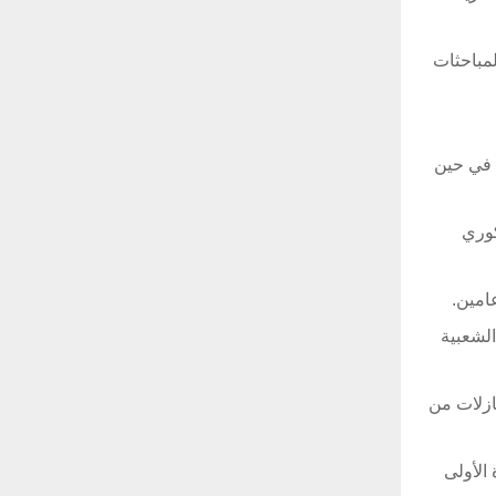
لمباحثات
 في حين
 اليد العاملة الكورية الشمالية. ويعمل 10 آلاف كوري
الشعبية
ازلات من
الأولى