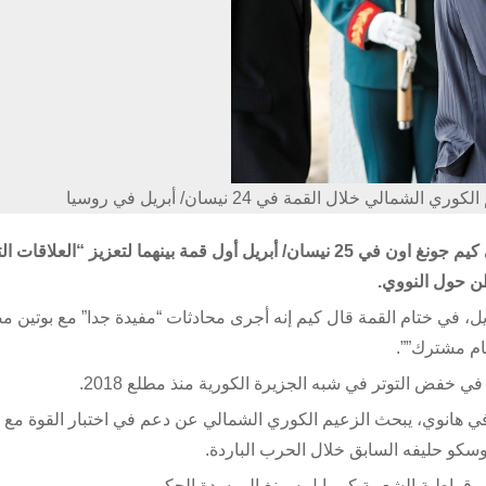
لي خلال القمة في 24 نيسان/ أبريل في روسيا
عقد الرئيس الروسي فلاديمير بوتين والزعيم الكوري الشمالي كيم جونغ اون في 25 نيسان/ أبريل أول قمة بينهما لتعزيز “ا
ن حول النووي.
الة فرانس برس للأنباء في 25 نيسان/ أبريل، في ختام القمة قال كيم إنه أجرى محادثات “مفيدة جدا” مع بوت
مام مشترك””.
خفض التوتر في شبه الجزيرة الكورية منذ مطلع 2018.
في هانوي، يبحث الزعيم الكوري الشمالي عن دعم في اختبار القوة مع
وسكو حليفه السابق خلال الحرب الباردة.
وقراطية الشعبية كيم إيل سونغ إلى سدة الحكم.