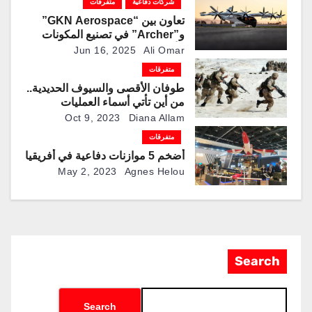
شركات دفاعية
متفرقات
تعاون بين “GKN Aerospace”
و”Archer” في تصنيع المكونات
الأساسية لهيكل طائرة
Jun 16, 2025
Ali Omar
“Midnight”في بريطانيا
متفرقات
طوفان الأقصى والسيوف الحديدية..
من أين تأتي أسماء العمليات
العسكرية وما سرها؟
Oct 9, 2023
Diana Allam
متفرقات
أضخم 5 موازنات دفاعية في أفريقيا
May 2, 2023
Agnes Helou
Search
Search