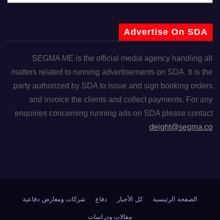
Advertise On SDA
SEGMA ME is the official media agency handling all
matters related to running advertisements on SDA. It is the
party authorized by SDA to issue and sign booking orders
and invoice the clients and collect payments. For any
enquiries concerning running ads on SDA please contact
deight@segma.co
الصفحة الرئيسية
كل الأخبار
دفاع
شركات ومعارض دفاعية
مقالات ودراسات