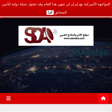
المواجهة الأميركية مع إيران لن تنتهي هذا العام وقد تتحول حملة دولية لتأمين
المضائق
أقرأ
SdArabia
موقع متخصص في كافة المجالات الأمنية والعسكرية والدفاعية،
يغطي نشاطات القوات الجوية والبرية والبحرية