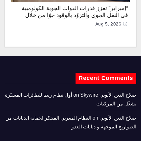
“إمبراير” تعزز قدرات القوات الجوية الكولومبية
في النقل الجوي والتزوّد بالوقود جوًا من خلال
تزويدها بطائرتي “كيه سي-390 ميلينيوم”
Aug 5, 2026
Recent Comments
صلاح الدين الأيوبي
on
Skywire أول نظام ربط للطائرات المسيّرة
يشغّل من المركبات
صلاح الدين الأيوبي
on
النظام المغربي المبتكر لحماية الدبابات من
الصواريخ الموجهة و دبابات العدو