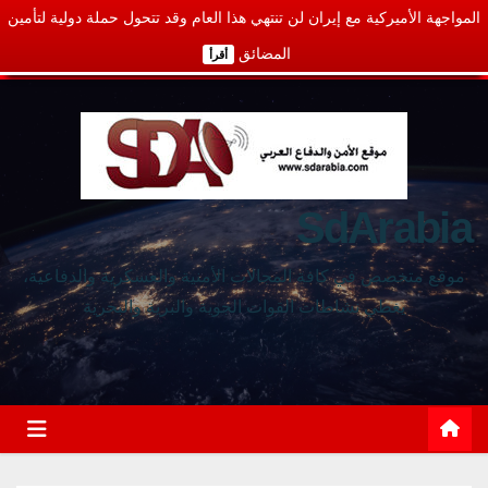
المواجهة الأميركية مع إيران لن تنتهي هذا العام وقد تتحول حملة دولية لتأمين
المضائق
أقرأ
SdArabia
موقع متخصص في كافة المجالات الأمنية والعسكرية والدفاعية،
يغطي نشاطات القوات الجوية والبرية والبحرية