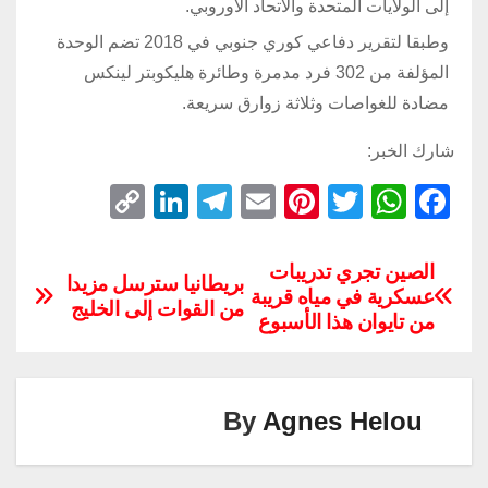
إلى الولايات المتحدة والاتحاد الأوروبي.
وطبقا لتقرير دفاعي كوري جنوبي في 2018 تضم الوحدة
المؤلفة من 302 فرد مدمرة وطائرة هليكوبتر لينكس
مضادة للغواصات وثلاثة زوارق سريعة.
شارك الخبر:
C
Li
T
E
Pi
T
W
F
o
n
el
m
nt
wi
h
a
p
k
e
ail
er
tt
at
c
الصين تجري تدريبات
بريطانيا سترسل مزيدا
عسكرية في مياه قريبة
y
e
gr
e
er
s
e
من القوات إلى الخليج
من تايوان هذا الأسبوع
Li
dI
a
st
A
b
n
n
m
p
o
k
p
o
By
Agnes Helou
k