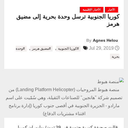
الأخبار
الأخبار الإقليمية
كوريا الجنوبية ترسل وحدة بحرية إلى مضيق
هرمز
By
Agnes Helou
,
,
Jul 29, 2019
#كوريا الجنوبية
#مضيق هرمز
#وحدة
بحرية
منصة هبوط المروحيات (Landing Platform Helicopter) من
تصميم شركة "هانجين" للصناعات الثقيلة، وهي سُمّيت على اسم
مارادو - الجزيرة الجنوبية في أقصى جنوب كوريا (إدارة برنامج
اقتناء مشتريات الدفاع)
قالت صحيفة كورية جنوبية في 29 تموز/ يوليو، إن كوريا