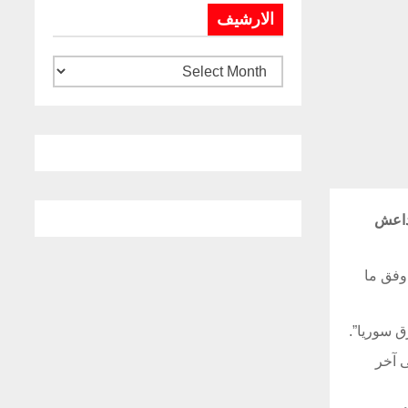
الارشيف
تنظيم داعش
لداعش، وفق ما
 سوريا”.
ى آخر