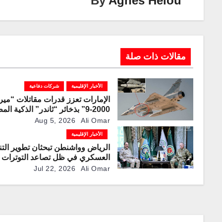
n
n
m
By
Agnes Helou
p
o
k
p
o
k
مقالات ذات صلة
الأخبار الإقليمية
شركات دفاعية
الإمارات تعزز قدرات مقاتلات “مير
2000-9” بذخائر “ثاندر” الذكية ال
محليًا
Aug 5, 2026
Ali Omar
الأخبار الإقليمية
الرياض وواشنطن تبحثان تطوير الت
العسكري في ظل تصاعد التوترات
الإقليمية
Jul 22, 2026
Ali Omar