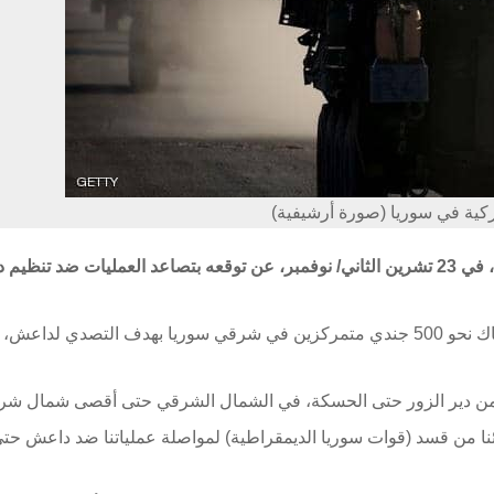
ركية في سوريا (صورة أرشيفية)
أعرب قائد القيادة المركزية الأميركية، الجنرال كينيث ماكنزي، في 23 تشرين الثاني/ نوفمبر، عن توقعه بتصاعد العمليات ضد 
وقال ماكنزي خلال مشاركته في حوار المنامة بالبحرين إن هناك نحو 500 جندي متمركزين في شرقي سوريا بهدف التصدي 
 من دير الزور حتى الحسكة، في الشمال الشرقي حتى أقصى شمال شرق
ئنا من قسد (قوات سوريا الديمقراطية) لمواصلة عملياتنا ضد داعش حت