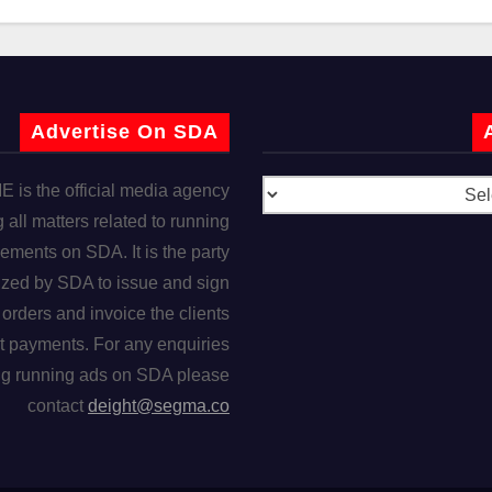
Advertise On SDA
is the official media agency
 all matters related to running
ements on SDA. It is the party
ized by SDA to issue and sign
orders and invoice the clients
t payments. For any enquiries
ng running ads on SDA please
contact
deight@segma.co