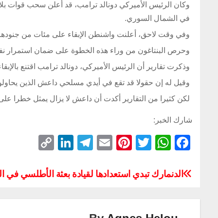
وكان الرئيس الأميركي دونالد ترامب، قد أعلن سحب قوات بلاد
في الشمال السوري.
وفي وقت لاحق، أعلنت واشنطن الإبقاء على مئات من جنودها 
وحرص البنتاغون من وراء هذه الخطوة على ضمان استمرار نفوذ ا
وذكرت تقارير أن الرئيس الأميركي، دونالد ترامب اقتنع بالإ
وقيل له إن حقولا قد تقع في أيدي مسلحي داعش الذين يحاول
لكن كثيرا من التقارير أكدت أن داعش لا يزال يمثل خطرا على
شارك الخبر:
C
Li
T
E
Pi
T
W
F
o
n
el
m
nt
wi
h
a
p
k
e
ail
er
tt
at
c
الدنمارك تبدي استعدادها لقيادة بعثة الأطلسي في ا
y
e
gr
e
er
s
e
Li
dI
a
st
A
b