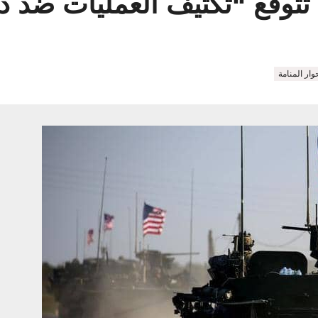
ى تتوقع “تكثيف العمليات ضد
وار المنامة