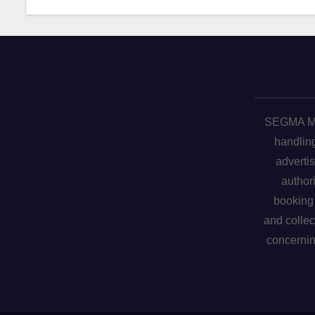
SEGMA ME 
handling
advertis
author
booking 
and collec
concerni