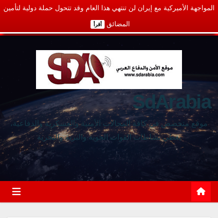
المواجهة الأميركية مع إيران لن تنتهي هذا العام وقد تتحول حملة دولية لتأمين
المضائق
أقرأ
SdArabia
موقع متخصص في كافة المجالات الأمنية والعسكرية والدفاعية،
يغطي نشاطات القوات الجوية والبرية والبحرية