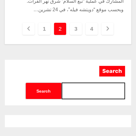
المشارك في عملية “نبع السلام” شرق نهر الفرات.
وبحسب موقع “دويتشه فيله”، في 24 تشرين…
1
2
3
4
Search
Search