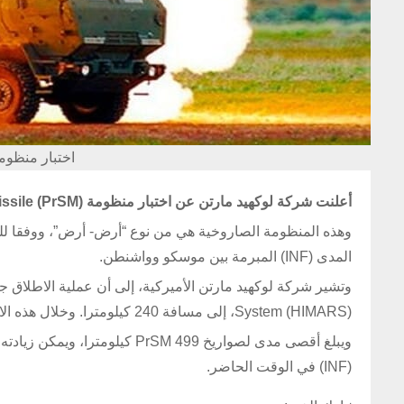
اختبار منظوم
أعلنت شركة لوكهيد مارتن عن اختبار منظومة Precision Strike Missile (PrSM) الصاروخية في ميدان “الرمال البيضاء” بولاية نيومكسيكو.
وهذه المنظومة الصاروخية هي من نوع “أرض- أرض”، ووفقا ل
المدى (INF) المبرمة بين موسكو وواشنطن.
System (HIMARS)، إلى مسافة 240 كيلومترا. وخلال هذه الاختبارات جرى التركيز على مسار الصاروخ ودقة إصابته للهدف.
(INF) في الوقت الحاضر.