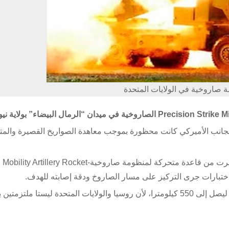
ة صاروخية في الولايات المتحدة
لجانب الأميركي كانت محظورة بموجب معاهدة الصواريخ القصيرة والم
وتشير شركة لوكهيد مارتن الأميركية، إلى أن عملية الاطلاق جرت من قاعدة متحركة لمنظومة صاروخية-lery Rocket
ويبلغ أقصى مدى لصواريخ PrSM 499 كيلومترا، ويمكن زيادته ليصل إلى 550 كيلومترا، لأن روسيا والولايات المتحدة ليستا م