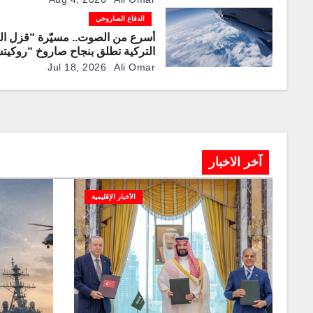
الدفاع الصاروخي
أسرع من الصوت.. مسيّرة “قزل الم
التركية تطلق بنجاح صاروخ “روكيت
JET-230”
Jul 18, 2026
Ali Omar
آخر الاخبار
الأخبار الإقليمية