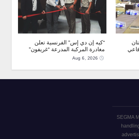
تان
“كيه إن دي إس” الفرنسية تعلن
فاعي
مغادرة المركبة المدرعة “غريفون”
رقم 1000 لخط الإنتاج
Aug 6, 2026
SEGMA ME 
handling
advertis