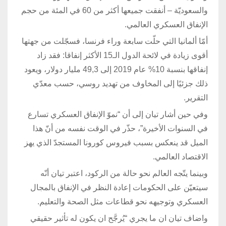
والسعوديّة – أنفقت جميعها أكثر من 60 في المئة من حجم
الإنفاق العسكري العالمي.
أمّا ألمانيا التي حلّت سابعة وراء فرنسا، فسجّلت من جهتها
أقوى زيادة في لائحة الدول الـ15 الأكثر إنفاقا: فقد زاد
إنفاقها بنسبة 10% عام 2019 إلى 49,3 مليار دولار، ويعود
ذلك جزئيًا إلى المخاوف من تهديد روسي، حسب معدّي
التقرير.
وفي حين أشار تيان إلى أن “نموّ الإنفاق العسكري تسارع
في السنوات الأخيرة”، حذّر في الوقت نفسه من أنّ هذا
الميل قد ينعكس بسبب فيروس كورونا المستجدّ الذي يهز
الاقتصاد العالمي.
وبينما يتّجه العالم نحو حالة من الركود، اعتبر تيان أنّه
سيتعيّن على الحكومات إعادة النظر في الإنفاق بالمجال
العسكري وتوجيهه نحو قطاعات مثل الصحة والتعليم.
واضاف تيان ان ما يجري “يُرجَّح ان يكون له تأثير حقيقي