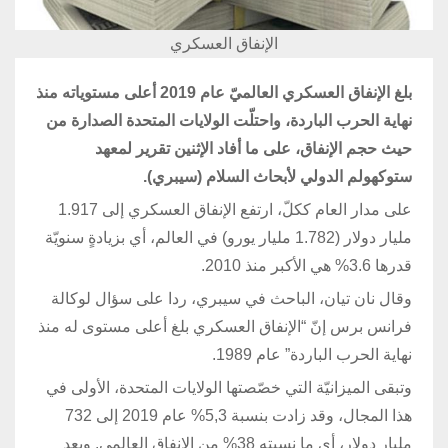
الإنفاق العسكري
بلغ الإنفاق العسكري العالميّ عام 2019 أعلى مستوياته منذ
نهاية الحرب الباردة، واحتلّت الولايات المتحدة الصدارة من
حيث حجم الإنفاق، على ما أفاد الإثنين تقرير لمعهد
ستوكهولم الدولي لأبحاث السلام (سيبري).
على مدار العام ككلّ، ارتفع الإنفاق العسكري إلى 1.917
مليار دولار (1.782 مليار يورو) في العالم، أي بزيادةٍ سنويّة
قدرها 3.6% هي الأكبر منذ 2010.
وقال نان تيان، الباحث في سيبري، ردا على سؤال لوكالة
فرانس برس إنّ “الإنفاق العسكري بلغ أعلى مستوى له منذ
نهاية الحرب الباردة” عام 1989.
وتبقى الميزانيّة التي خصّصتها الولايات المتحدة، الأولى في
هذا المجال، وقد زادت بنسبة 5,3% عام 2019 إلى 732
مليار دولار، أي ما نسبته 38% من الإنفاق العالمي. وبعد