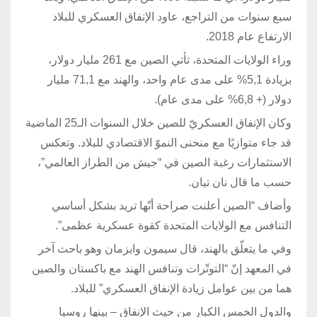
سبع سنوات من التراجع، عاود الإنفاق العسكري للبلاد
الارتفاع عام 2018.
وراء الولايات المتحدة، تأتي الصين مع 261 مليار دولار،
بزيادة 5,1% على مدى عام واحد، والهند مع 71,1 مليار
دولار (+ 6,8% على مدى عام).
وكان الإنفاق العسكريّ للصين خلال السنوات الـ25 الماضية
قد جاء متوازيًا مع منحنى النموّ الاقتصادي للبلاد. وتعكس
الاستثمارات رغبة الصين في “جيش من الطراز العالمي”،
حسب ما قال نان تيان.
وأضاف “الصين أعلنت صراحة أنّها تريد بشكل أساسي
التنافس مع الولايات المتحدة كقوة عسكرية عظمى”.
وفي ما يتعلّق بالهند، قال سيمون وايزمان وهو باحث آخر
في المعهد إنّ “التوتّرات وتنافس الهند مع باكستان والصين
هما من بين عوامل زيادة الإنفاق العسكري” للبلاد.
والدول الخمس الكبار من حيث الإنفاق – بينها روسيا