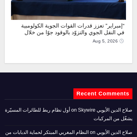
“إمبراير” تعزز قدرات القوات الجوية الكولومبية
في النقل الجوي والتزوّد بالوقود جوًا من خلال
تزويدها بطائرتي “كيه سي-390 ميلينيوم”
Aug 5, 2026
Recent Comments
صلاح الدين الأيوبي
on
Skywire أول نظام ربط للطائرات المسيّرة
يشغّل من المركبات
صلاح الدين الأيوبي
on
النظام المغربي المبتكر لحماية الدبابات من