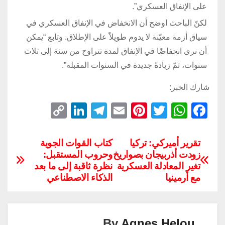
على الإنفاق العسكري”.
لكنّ الباحث اوضح أن الانخفاض في الإنفاق العسكري في
سياق أزمة معيّنة لا يدوم طويلاً على الإطلاق. وتابع “يمكن
أن نرى انخفاضًا في الإنفاق لمدة تتراوح من سنة إلى ثلاث
سنوات، ثمّ زيادةً جديدة في السنوات المقبلة”.
شارك الخبر:
C
Li
T
E
Pi
T
W
F
o
n
el
m
nt
wi
h
a
p
k
e
ail
er
tt
at
c
تقرير أميركي: تركيا
كتاب القوات الجوية
زودت أذربيجان بصواريخ
وحروب المستقبل:
y
e
gr
e
er
s
e
تغير المعادلة العسكرية
نظرة ثاقبة إلى ما بعد
Li
dI
a
st
A
b
مع أرمينيا
الذكاء الاصطناعي
n
n
m
p
o
k
p
o
k
By
Agnes Helou