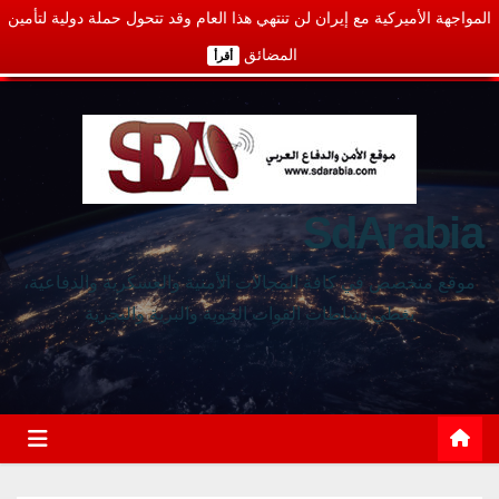
المواجهة الأميركية مع إيران لن تنتهي هذا العام وقد تتحول حملة دولية لتأمين
المضائق
أقرأ
SdArabia
موقع متخصص في كافة المجالات الأمنية والعسكرية والدفاعية،
يغطي نشاطات القوات الجوية والبرية والبحرية