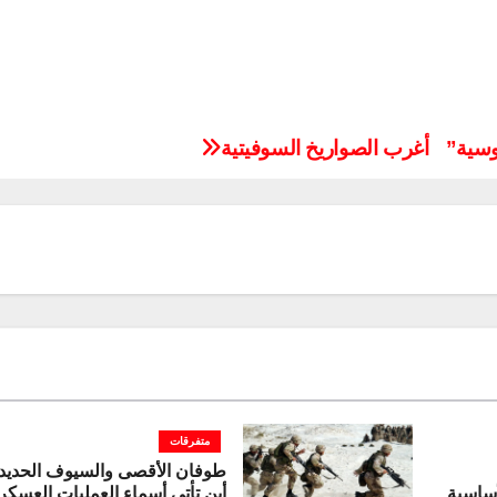
روسية”
أغرب الصواريخ السوفيتية
متفرقات
طوفان الأقصى والسيوف الحديدي
الأساسية
أين تأتي أسماء العمليات العسكر