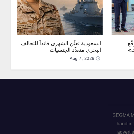
ّع
السعودية تعيِّن الشهري قائداً للتحالف
ك»
البحري متعدِّد الجنسيات
Aug 7, 2026
SEGMA ME 
handling
advertis