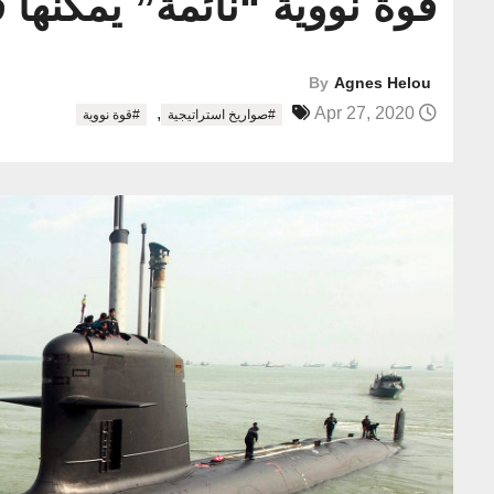
قوة نووية “نائمة” يمكنها 
By
Agnes Helou
,
Apr 27, 2020
#صواريخ استراتيجية
#قوة نووية