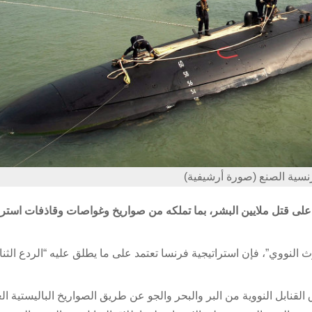
سية الصنع (صورة أرشيفية)
رة على قتل ملايين البشر، بما تملكه من صواريخ وغواصات وقاذفات استرا
وث النووي”، فإن استراتيجية فرنسا تعتمد على ما يطلق عليه “الردع الثنا
القنابل النووية من البر والبحر والجو عن طريق الصواريخ الباليستية الع