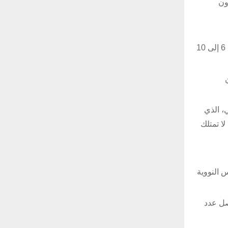
ون
يعتبر صاروخ “إم 51” قلب ترسانة الردع النووي الفرنسية، ويتم إطلاقه من الغواصات، ويستطيع كل صاروخ من هذا النوع حمل ما بين 6 إلى 10
 من
ول” الأمريكي، الذي
العالم، بينما لا تمتلك
س النووية
سينيات القرن الماضي، وأجرت أول تجربة عام 1960، في الجزائر، وحتى عام 1996، وصل عدد