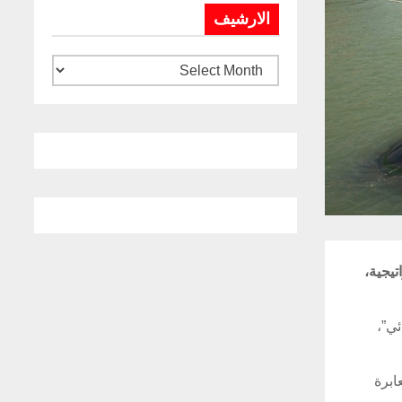
الارشيف
تيجية،
ئي”،
ابرة