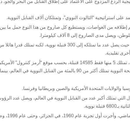
يجية الردع المزدوج على الاعتماد على إطلاق القنابل من البحر والجو، د
د على استراتيجية “الثالوث النووي”، وتمتلكان آلاف القنابل النووية.
وتعد فرنسا واحدة من الدول التي تمتلك مئات القنابل النووية، حيث يصل عدد ما تمتلكه إلى 300 قنبلة نووية، لكنه تمتلك قدرا هائلا
خرى تقليدية.
ويوجد في العالم حوالي 15 ألف قنبلة نووية موزعة في 9 دول، تمتلك 5 منها فقط 14585 قنبلة، بحسب موقع “أرمز كنتر
أوضح أن الدول الخمس الموقعة على معاهدة منع انتشار الأسلحة النووية تمتلك أكثر من 90 بالمئة من القنابل النووية في 
ل التي تمتلك أكبر عدد من القنابل النووية في العالم، ويصل عدد الرؤو
وبدأت فرنسا الإعداد لتجاربها النووية، منذ خم