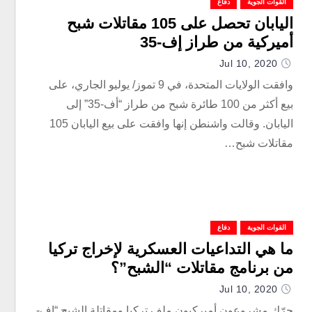
القوات الجوية
دفاع
اليابان تحصل على 105 مقاتلات شبح
أميركية من طراز إف-35
Jul 10, 2020
وافقت الولايات المتحدة، في 9 تموز/ يوليو الجاري، على
بيع أكثر من 100 طائرة شبح من طراز “أف-35” إلى
اليابان. وقالت واشنطن إنها وافقت على بيع اليابان 105
مقاتلات شبح…
القوات الجوية
دفاع
ما هي التداعيات العسكرية لإخراج تركيا
من برنامج مقاتلات “الشبح”؟
Jul 10, 2020
حرّك مشروعون أميركيون ملف تركيا ومقاتلة الشبح “إف-