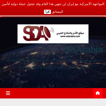
المواجهة الأميركية مع إيران لن تنتهي هذا العام وقد تتحول حملة دولية لتأمين
المضائق
أقرأ
SdArabia
موقع متخصص في كافة المجالات الأمنية والعسكرية والدفاعية،
يغطي نشاطات القوات الجوية والبرية والبحرية