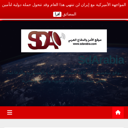
المواجهة الأميركية مع إيران لن تنتهي هذا العام وقد تتحول حملة دولية لتأمين
المضائق
أقرأ
SdArabia
موقع متخصص في كافة المجالات الأمنية والعسكرية والدفاعية،
يغطي نشاطات القوات الجوية والبرية والبحرية