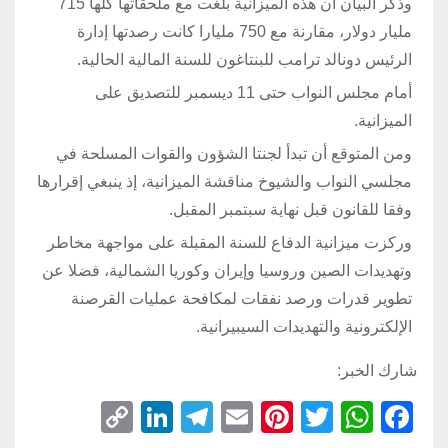
وذكر البيان أن هذه الميزانية بلغت مع ملحقاتها كلها 715
مليار دولار، مقارنة مع 750 مليارا كانت رصدتها إدارة
الرئيس دونالد ترامب للبنتاغون للسنة المالية الحالية.
أمام مجلس النواب حتى 11 ديسمبر للتصديق على
الميزانية.
ومن المتوقع أن تبدأ لجنتا الشؤون والقوات المسلحة في
مجلسي النواب والشيوخ مناقشة الميزانية، إذ ينبغي إقرارها
وفقا للقانون قبل نهاية سبتمبر المقبل.
وركزت ميزانية الدفاع للسنة المقبلة على مواجهة مخاطر
وتهديدات الصين وروسيا وإيران وكوريا الشمالية، فضلا عن
تطوير قدرات ورصد نفقات لمكافحة عمليات القرصنة
الإلكترونية والتهديدات السيبيرانية.
شارك الخبر:
C
Li
T
E
Pi
T
W
F