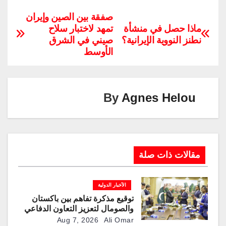
o
n
el
m
nt
wi
h
a
p
k
e
ail
er
tt
at
c
صفقة بين الصين وإيران
ماذا حصل في منشأة
تمهد لاختبار سلاح
y
e
gr
e
er
s
e
نطنز النووية الإيرانية؟
صيني في الشرق
Li
dI
a
st
A
b
الأوسط
n
n
m
p
o
k
p
o
k
By
Agnes Helou
مقالات ذات صلة
الأخبار الدولية
توقيع مذكرة تفاهم بين باكستان
والصومال لتعزيز التعاون الدفاعي
Aug 7, 2026
Ali Omar