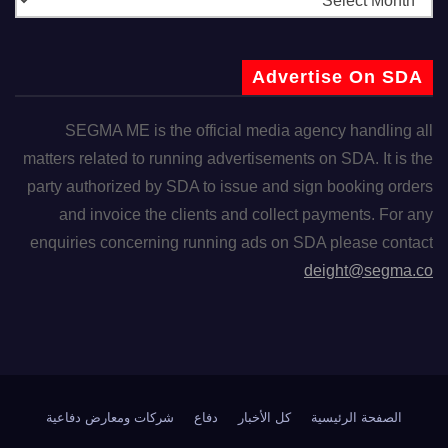
Advertise On SDA
SEGMA ME is the official media agency handling all
matters related to running advertisements on SDA. It is the
party authorized by SDA to issue and sign booking orders
and invoice the clients and collect payments. For any
enquiries concerning running ads on SDA please contact
deight@segma.co
الصفحة الرئيسية
كل الأخبار
دفاع
شركات ومعارض دفاعية