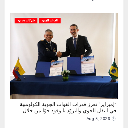
القوات الجوية
شركات دفاعية
“إمبراير” تعزز قدرات القوات الجوية الكولومبية
في النقل الجوي والتزوّد بالوقود جوًا من خلال
تزويدها بطائرتي “كيه سي-390 ميلينيوم”
Aug 5, 2026