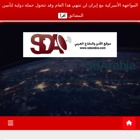
المواجهة الأميركية مع إيران لن تنتهي هذا العام وقد تتحول حملة دولية لتأمين
المضائق
أقرأ
SdArabia
موقع متخصص في كافة المجالات الأمنية والعسكرية والدفاعية،
يغطي نشاطات القوات الجوية والبرية والبحرية