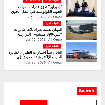
القوات الجوية
شركات دفاعية
“إمبراير” تعزز قدرات القوات
الجوية الكولومبية في النقل الجوي
والتزوّد بالوقود جوًا من خلال
Aug 5, 2026
Ali Omar
تزويدها بطائرتي “كيه سي-390
القوات الجوية
ميلينيوم”
اليونان تعتمد شراء ثلاث طائرات
“سي-390 ميلينيوم” البرازيلية
لتحديث أسطول النقل العسكري
Jul 27, 2026
Ali Omar
القوات الجوية
اليابان تبدأ اختبارات الطيران لطائرة
الحرب الإلكترونية الجديدة “إي
سي-2”
Jul 25, 2026
Ali Omar
Search