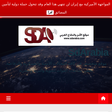
المواجهة الأميركية مع إيران لن تنتهي هذا العام وقد تتحول حملة دولية لتأمين
المضائق
أقرأ
SdArabia
موقع متخصص في كافة المجالات الأمنية والعسكرية والدفاعية،
يغطي نشاطات القوات الجوية والبرية والبحرية