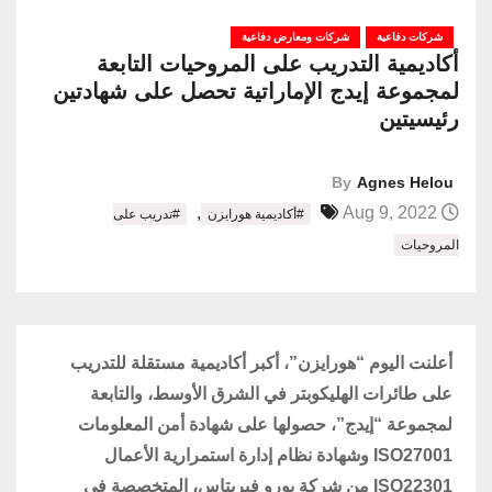
شركات دفاعية
شركات ومعارض دفاعية
أكاديمية التدريب على المروحيات التابعة
لمجموعة إيدج الإماراتية تحصل على شهادتين
رئيسيتين
By
Agnes Helou
,
Aug 9, 2022
#أكاديمية هورايزن
#تدريب على
المروحيات
أعلنت اليوم “هورايزن”، أكبر أكاديمية مستقلة للتدريب
على طائرات الهليكوبتر في الشرق الأوسط، والتابعة
لمجموعة “إيدج”، حصولها على شهادة أمن المعلومات
ISO27001 وشهادة نظام إدارة استمرارية الأعمال
ISO22301 من شركة بورو فيريتاس، المتخصصة في