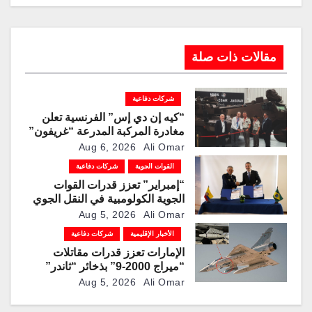
مقالات ذات صلة
شركات دفاعية
“كيه إن دي إس” الفرنسية تعلن
مغادرة المركبة المدرعة “غريفون”
رقم 1000 لخط الإنتاج
Aug 6, 2026
Ali Omar
القوات الجوية
شركات دفاعية
“إمبراير” تعزز قدرات القوات
الجوية الكولومبية في النقل الجوي
والتزوّد بالوقود جوًا من خلال
Aug 5, 2026
Ali Omar
تزويدها بطائرتي “كيه سي-390
الأخبار الإقليمية
شركات دفاعية
ميلينيوم”
الإمارات تعزز قدرات مقاتلات
“ميراج 2000-9” بذخائر “ثاندر”
الذكية المطورة محليًا
Aug 5, 2026
Ali Omar