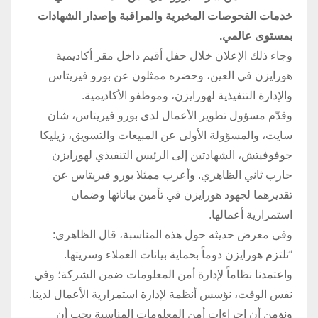
خدمات الفحوصات المخبرية والمراقبة وإصدار الشهادات
بمستوى عالمي.
وجاء ذلك الإعلان خلال حفل أقيم داخل مقر أكاديمية
هورايزن في العين، وحضره ممثلون عن بورو فيريتاس
والإدارة التنفيذية لهورايزن، وموظفو الأكاديمية.
وقدّم مسؤول تطوير الأعمال لدى بورو فيريتاس، شان
سايت، والمسؤولة الأولى عن المبيعات والتسويق، زيليكا
جوفوفيتش، الشهادتين إلى الرئيس التنفيذي لهورايزن
حارب ثاني الظاهري. وأعرب ممثلا بورو فيريتاس عن
تقديرهما لجهود هورايزن في تأمين بياناتها وضمان
استمرارية أعمالها.
وفي معرض حديثه حول هذه المناسبة، قال الظاهري:
“تلتزم هورايزن دوماً بحماية بيانات العملاء وسريتها.
واعتمدنا نظاماً لإدارة أمن المعلومات ضمن الشركة؛ وفي
نفس الوقت، نؤسس أنظمة لإدارة استمرارية الأعمال لدينا.
ونؤمن أن إجراءات أمن المعلومات المناسبة يجب أن