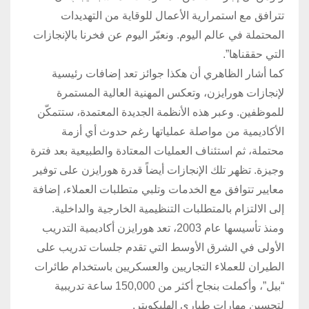
تترافق مع استمرارية الأعمال للوقاية من التهديدات
المحتملة في عالم اليوم. ونعبّر اليوم عن فخرنا بالإنجازات
التي حققناها”.
كما أشار الظاهري أن هكذا جوائز تعد إضافات رئيسية
لإنجازات هورايزن، وتعكس المهنية العالية المستمرة
للموظفين. وعبر هذه الأنظمة الجديدة المعتمدة، ستتمكّن
الأكاديمية من مواصلة عملياتها رغم حدوث أي أزمة
محتملة، ثم استئناف العمليات المعتادة والطبيعية بعد فترة
وجيزة. تظهر تلك الإنجازات أيضاً قدرة هورايزن على توفير
معايير تتوافق مع الخدمات وتلبي متطلبات العملاء، إضافة
إلى الالتزام بالمتطلبات التنظيمية الخارجية والداخلية.
ومنذ تأسيسها عام 2003، تعد هورايزن أكاديمية التدريب
الأولى في الشرق الأوسط التي تقدم جلسات تدريب على
الطيران للعملاء التجاريين والعسكريين باستخدام طائرات
“بيل”، وأكملت بنجاح أكثر من 150,000 ساعة تدريبية
لتحسين مهارات طياري الهليكوبتر.