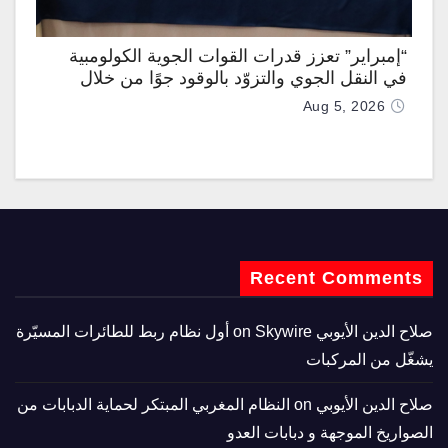
“إمبراير” تعزز قدرات القوات الجوية الكولومبية
في النقل الجوي والتزوّد بالوقود جوًا من خلال
تزويدها بطائرتي “كيه سي-390 ميلينيوم”
Aug 5, 2026
Recent Comments
صلاح الدين الأيوبي
on
Skywire أول نظام ربط للطائرات المسيّرة
يشغّل من المركبات
صلاح الدين الأيوبي
on
النظام المغربي المبتكر لحماية الدبابات من
الصواريخ الموجهة و دبابات العدو