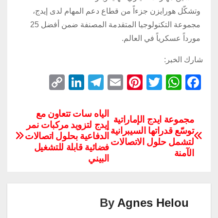
وتشكّل هورايزن جزءاً من قطاع دعم المهام لدى إيدج،
مجموعة التكنولوجيا المتقدمة المصنفة ضمن أفضل 25
مورداً عسكرياً في العالم.
شارك الخبر:
C
Li
T
E
Pi
T
W
F
o
n
el
m
nt
wi
h
a
p
k
e
ail
er
tt
at
c
الياه سات تتعاون مع
مجموعة ايدج الإماراتية
إيدج لتزويد مركبات نمر
y
e
gr
e
er
s
e
توسّع قدراتها السيبرانية
الدفاعية بحلول اتصالات
Li
dI
a
st
A
b
لتشمل حلول الاتصالات
فضائية قابلة للتشغيل
الآمنة
n
n
m
p
o
البيني
k
p
o
k
By
Agnes Helou