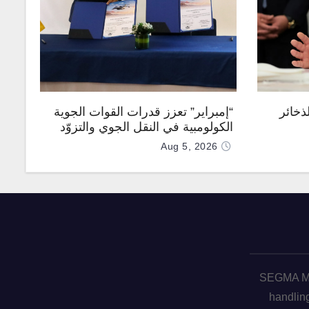
ذخائر
“إمبراير” تعزز قدرات القوات الجوية
الكولومبية في النقل الجوي والتزوّد
بالوقود جوًا من خلال تزويدها بطائرتي
Aug 5, 2026
“كيه سي-390 ميلينيوم”
SEGMA ME 
handling