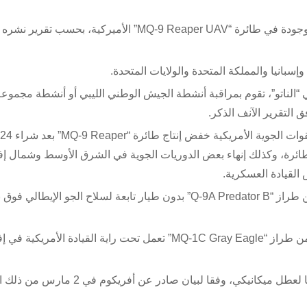
ومع ذلك، فإن آلية الهبوط والمحرك تبدو مشابهة جدا لتلك الموجودة في طائرة “MQ-9 Reaper UAV” الأميركية، بح
“الناتو”، تقوم بمراقبة أنشطة الجيش الوطني الليبي أو أنشطة مجموعة
التقرير الآنف الذكر.
 في عام 2021، وبالتالي خفض إجمالي الشراء إلى 337 طائرة، وكذلك إنهاء بعض الدوريات الجوية في الشرق الأوسط وشمال
وفي 20 تشرين الثامني/ نوفمبر عام 2019، تحطمت طائرة من طراز “Q-9A Predator B” بدون طيار تابعة لسلاح الجو الإيطالي
وبعد بضعة أيام، تحطمت طائرة بدون طيار عسكرية أمريكية من طراز “MQ-1C Gray Eagle” تعمل تحت راية القيادة الأمري