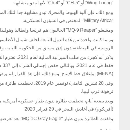
“Wing Loong” أو “CH-5” أو “Ch-4” لأنها تبدو متشابهة.
“Military Africa” المختص في الشؤون العسكرية.
ومشغلو “MQ-9 Reaper” الحاليون هم فرنسا وإيطاليا وهولندا وإسبانيا والمملكة المتحدة والولايات المتحدة.
وربما كانت واحدة من هذه الدول التابعة لحلف شمال الأطلسي 
الروسية في المنطقة، دون إذن مسبق من الحكومة الليبية، وفق 
فقط
(MENA)، وإغلاق خط الإنتاج. ومع ذلك، فإن هذا القرار لم يرض القيادة العسكرية.
ترهونة غرب ليبيا.
(أفريكوم) في أغاديز، النيجر في 29 فبراير 2020.
وفقدت الطائرة بدون طيار “MQ-1C Gray Eagle” بعد تعرضها لعطل ميكانيكي، وفقا لبيان صادر عن أفريكوم في 2 مارس من ذلك العام.