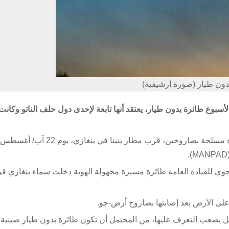
دون طيار (صورة أرشيفية)
وع طائرة بدون طيار، يعتقد أنها تابعة لإحدى دول حلف الناتو وكانت
وأعلن الجيش الليبي أن دفاعاته الجوية أسقطت طائرة مسيرة مسلحة بصاروخين، قرب مطار بنينا في
وي للقيادة العامة طائرة مسيرة مجهولة الهوية دخلت سماء بنغازي ق
لى الأرض بعد إصابتها بصاروخ أرض-جو.
ل يصعب التعرف عليها، من المحتمل أن تكون طائرة بدون طيار صينية