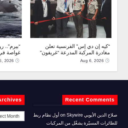
“كيه إن دي إس” الفرنسية تعلن
“بيرم”.. ر
مغادرة المركبة المدرعة “غريفون”
غواصة في 
رقم 1000 لخط الإنتاج
كروز فرط
6, 2026
Aug 6, 2026
Archives
Recent Comments
صلاح الدين الأيوبي
on
Skywire أول نظام ربط
للطائرات المسيّرة يشغّل من المركبات