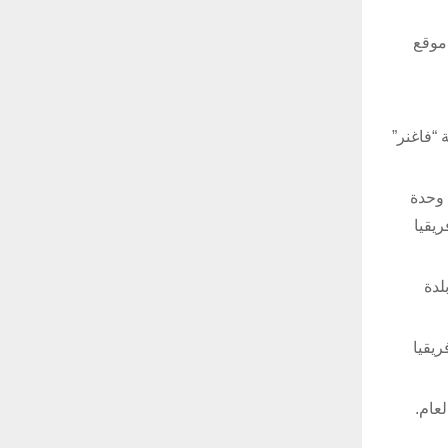
سب تقرير نشره موقع
 “فاغنر”
يذكر أنه كجزء من طلب الميزانية المالية لعام 2021، تعتزم القوات الجوية الأمريكية خفض إنتاج طائرة “MQ-9 Reaper” بعد شراء 24 وحدة
 إفريقيا
 فوق بلدة
كية في إفريقيا