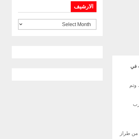
الارشيف
 في
 بنغازي، يوم 22 آب/ أغسطس. وتم
رب
 من طراز