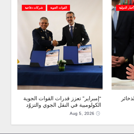
أخبار الدولية
القوات الجوية
شركات دفاعية
ذخائر
“إمبراير” تعزز قدرات القوات الجوية
الكولومبية في النقل الجوي والتزوّد
بالوقود جوًا من خلال تزويدها بطائرتي
Aug 5, 2026
“كيه سي-390 ميلينيوم”