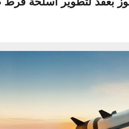
فوز بعقد لتطوير أسلحة فرط ص