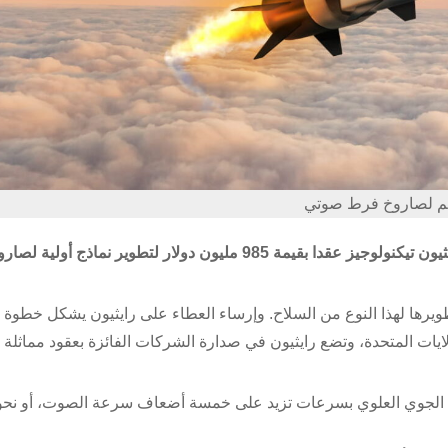
 لصاروخ فرط صوتي
أعلنت وزارة الدفاع الأميركية (البنتاجون) إنها منحت شركة رايثيون تيكنولوجيز عقدا بقيمة 985 مليون دولار لتطوير ن
يرها لهذا النوع من السلاح. وإرساء العطاء على رايثيون يشكل خطوة 
يات المتحدة، وتضع رايثيون في صدارة الشركات الفائزة بعقود مماثلة 