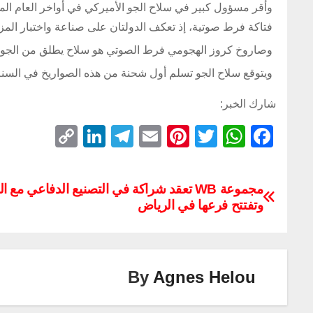
وأقر مسؤول كبير في سلاح الجو الأميركي في أواخر العام الم
فتاكة فرط صوتية، إذ تعكف الدولتان على صناعة واختبار المزي
وصاروخ كروز الهجومي فرط الصوتي هو سلاح يطلق من الجو وج
ويتوقع سلاح الجو تسلم أول شحنة من هذه الصواريخ في السنة المال
شارك الخبر:
C
Li
T
E
Pi
T
W
F
o
n
el
m
nt
wi
h
a
p
k
e
ail
er
tt
at
c
مجموعة WB تعقد شراكة في التصنيع الدفاعي مع 
y
e
gr
e
er
s
e
وتفتتح فرعها في الرياض
Li
dI
a
st
A
b
n
n
m
p
o
k
p
o
By
Agnes Helou
k