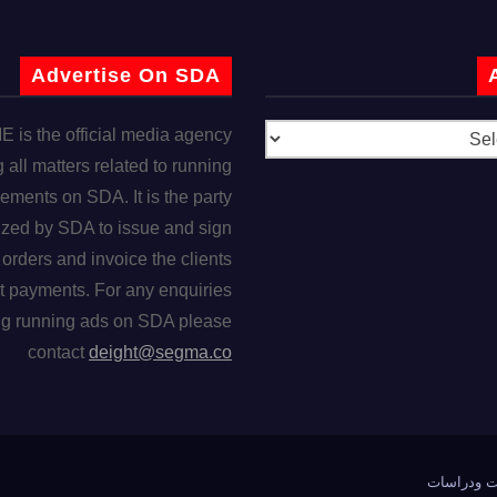
Advertise On SDA
is the official media agency
 all matters related to running
ements on SDA. It is the party
ized by SDA to issue and sign
orders and invoice the clients
t payments. For any enquiries
ng running ads on SDA please
contact
deight@segma.co
ت ودراسات