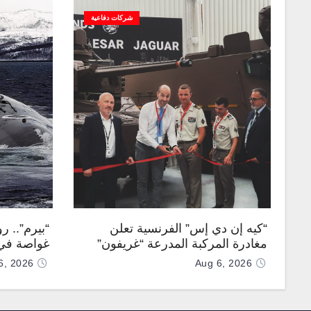
شركات دفاعية
“كيه إن دي إس” الفرنسية تعلن
“بيرم”.. ر
مغادرة المركبة المدرعة “غريفون”
غواصة في 
رقم 1000 لخط الإنتاج
كروز فرط
6, 2026
Aug 6, 2026