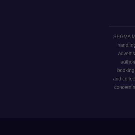
SEGMA ME 
handling
advertis
author
booking 
and collec
concerni