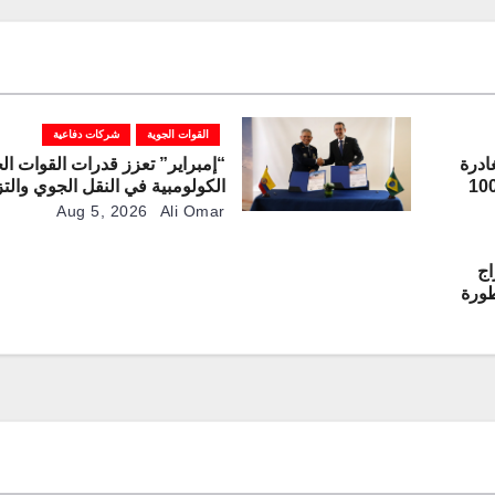
القوات الجوية
شركات دفاعية
ادرة
“إمبراير” تعزز قدرات القوات ال
رعة “غريفون” رقم 1000
الكولومبية في النقل الجوي والتز
بالوقود جوًا من خلال تزويدها بط
Aug 5, 2026
Ali Omar
“كيه سي-390 ميلينيوم”
اج
مطورة