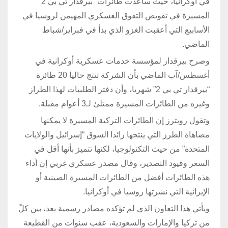
في أوكرانيا، حيث ساعدت طائرات “بيرقدار تي بي 2”
المسيرة في تقويض التفوق العسكري المهيمن لروسيا في
الأسابيع التي أعقبت الغزو الذي بدأ في فبراير/شباط
الماضي.
وصرح بيرقدار لمؤسسة خدمات عسكرية أوكرانية في
أغسطس/آب الماضي بأن الشركة تنتج حاليا 20 طائرة
“بيرقدار تي بي 2” شهريا، وأن دفتر الطلبيات لهذا الطراز
وغيره من الطائرات المسيرة ممتلئ لـ3 أعوام مقبلة.
وتقول رويترز إن الطائرات التركية المسيرة لا يمكنها
مضاهاة الطرز التي ينتجها رائدا السوق “إسرائيل والولايات
المتحدة” من حيث التكنولوجيا، لكنها تتميز بأنها أقل في
السعر وقيود التصدير، وقال مصدر عسكري غربي إن أداء
هذه الطائرات أفضل من الطائرات المسيرة الصينية أو
الإيرانية التي نشرتها روسيا في أوكرانيا.
ويأتي هذا التعاون الذي لم تؤكده مصادر رسمية بعد، بين كلّ
من تركيا والإمارات والسعودية، عقب سنوات من القطيعة