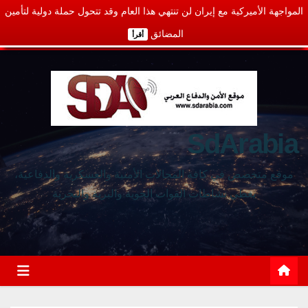
المواجهة الأميركية مع إيران لن تنتهي هذا العام وقد تتحول حملة دولية لتأمين
المضائق
أقرأ
SdArabia
موقع متخصص في كافة المجالات الأمنية والعسكرية والدفاعية،
يغطي نشاطات القوات الجوية والبرية والبحرية