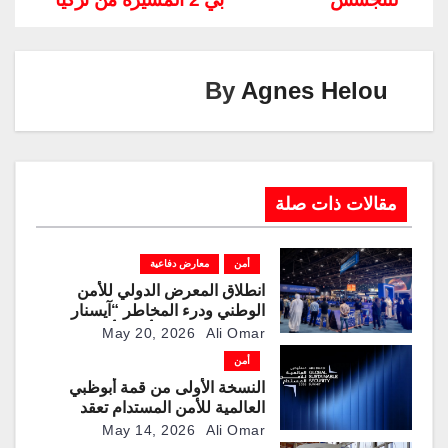
Li
dI
a
st
A
b
n
n
m
p
o
k
p
o
By
Agnes Helou
k
مقالات ذات صلة
أمن
معارض دفاعية
انطلاق المعرض الدولي للأمن
الوطني ودرء المخاطر “آيسنار
2026” في مركز أدنيك أبوظبي
May 20, 2026
Ali Omar
بمشاركة 253 شركة محلية وعالمية
أمن
النسخة الأولى من قمة أبوظبي
العالمية للأمن المستدام تعقد
فعالياتها في الإمارة
May 14, 2026
Ali Omar