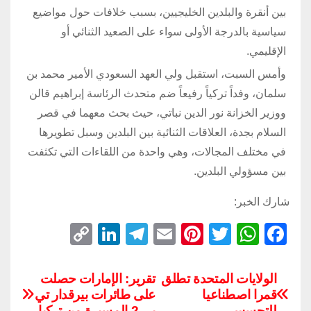
بين أنقرة والبلدين الخليجيين، بسبب خلافات حول مواضيع
سياسية بالدرجة الأولى سواء على الصعيد الثنائي أو
الإقليمي.
وأمس السبت، استقبل ولي العهد السعودي الأمير محمد بن
سلمان، وفداً تركياً رفيعاً ضم متحدث الرئاسة إبراهيم قالن
ووزير الخزانة نور الدين نباتي، حيث بحث معهما في قصر
السلام بجدة، العلاقات الثنائية بين البلدين وسبل تطويرها
في مختلف المجالات، وهي واحدة من اللقاءات التي تكثفت
بين مسؤولي البلدين.
شارك الخبر:
C
Li
T
E
Pi
T
W
F
o
n
el
m
nt
wi
h
a
p
k
e
ail
er
tt
at
c
الولايات المتحدة تطلق
تقرير: الإمارات حصلت
قمرا اصطناعيا
على طائرات بيرقدار تي
y
e
gr
e
er
s
e
للتجسس
بي 2 المسيرة من تركيا