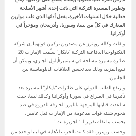
وتطوير المسيرة التركية التي باتت إحدى أشهر الأسلحة
فعالية خلال السنوات الأخيرة، بفعل أدائها الذي قلب موازين
المعارك في كلّ من ليبيا، وسوريا، وأذربيجان ومؤخراً في
أوكرانيا.
ونقلت وكالة رويترز عن مصدرين تركيين قولهما إن شركة
التكنولوجيا الدفاعية التركية “بايكار” سلّمت الإمارات 20
طائرة مسيرة مسلحة في سبتمبر/أيلول الجاري، ويمكن أن
تبيع المزيد، وذلك بعد تحسن العلاقات الدبلوماسية بين
الجانبين.
وارتفع الطلب الدولي على طائرات “بايكار” المسيرة بعد
تأثيرها في الصراع في سوريا وأوكرانيا وكذلك ليبيا، حيث
ساعدت قنابلها الموجهة بالليزر الخارقة للدروع في صد
هجوم شنته قوات مدعومة من الإمارات قبل عامين،
بحسب ما نقله تقرير لـ “الجزيرة نت.”
وحسب رويترز، فقد كانت الحرب الأهلية في ليبيا واحدة من