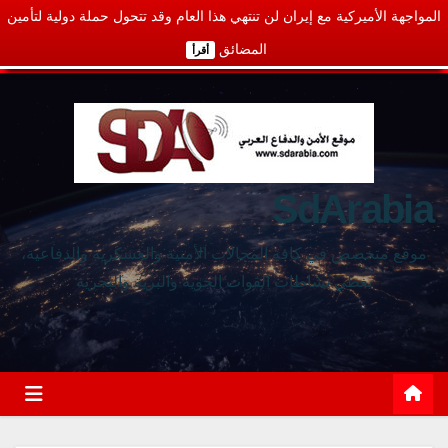
المواجهة الأميركية مع إيران لن تنتهي هذا العام وقد تتحول حملة دولية لتأمين
المضائق
أقرأ
SdArabia
موقع متخصص في كافة المجالات الأمنية والعسكرية والدفاعية،
يغطي نشاطات القوات الجوية والبرية والبحرية