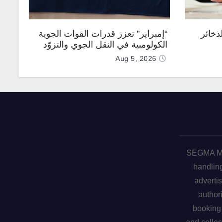
ذخائر
“إمبراير” تعزز قدرات القوات الجوية
الكولومبية في النقل الجوي والتزوّد
بالوقود جوًا من خلال تزويدها بطائرتي
Aug 5, 2026
“كيه سي-390 ميلينيوم”
SEGMA ME 
handling
advertis
author
booking 