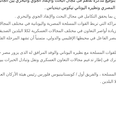
ي بتوقيع مذكرة تفاهم فى مجال البحث والإنقاذ الجوي والبحري بين الجانب
المصري ونظيره اليوناني نيكوس ديندياس .
 بما يحقق التكامل في مجال البحث والإنقاذ الجوي والبحري .
راكة التي تربط القوات المسلحة المصرية واليونانية في مختلف المجال
يادة أواصر التعاون في مختلف المجالات العسكرية لكلا البلدين الصديقي
مصر الفاعل في محيطها الإقليمي والدولي، متمنياً أن تشهد المرحلة الق
قوات المسلحة مع نظيره اليوناني والوفد المرافق له الذى يزور مصر حال
ترك في إطار تدعيم مجالات التعاون العسكري ونقل وتبادل الخبرات بين
مسلحة ، والفريق أول / كونستانينيوس فلورس رئيس هيئة الأركان العا
البلدين .