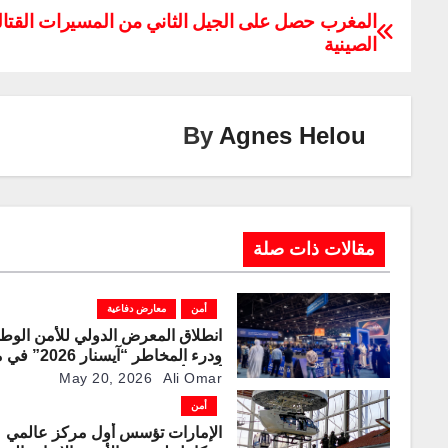
p
k
e
ail
er
tt
at
c
المغرب حصل على الجيل الثاني من المسيرات القتال
الصينية
y
e
gr
e
er
s
e
Li
dI
a
st
A
b
n
n
m
p
o
By
Agnes Helou
k
p
o
k
مقالات ذات صلة
أمن
معارض دفاعية
انطلاق المعرض الدولي للأمن الوط
ودرء المخاطر “آيسنا
أدنيك أبوظبي بمشاركة
May 20, 2026
Ali Omar
وعالمية
أمن
الإمارات تؤسس أول مركز عالمي