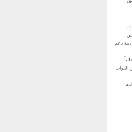
ين
ات
ن .
ادمة دعم
ياً .
 القوات
مة