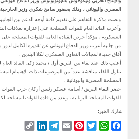
والإنتاج الحربي ونيكولاوس بانايوتوبولوس وزير الدفاع اليونان
المصري واليوناني ، وذلك بحضور سامح شكري وزير الخارجية 
ونصت مذكرة التفاهم على تقديم كافة أوجه الدعم بين الجانبين
وأعرب القائد العام للقوات المسلحة على إعتزازه بعلاقات الش
العسكرية ، مؤكداً حرص القيادة العامة للقوات المسلحة على ز
من جانبه أعرب وزير الدفاع اليوناني عن تقديره الكامل لدور 
آفاق جديدة لمجالات التعاون العسكري لكلا البلدين .
أعقب ذلك عقد لقاء بين الفريق أول / محمد زكى القائد العام لل
تناول اللقاء مناقشة عدداً من الموضوعات ذات الإهتمام المش
المسلحة المصرية واليونانية .
حضر اللقاء الفريق / أسامة عسكر رئيس أركان حرب القوات ال
للقوات المسلحة اليونانية ، وعدد من قادة القوات المسلحة لكلا 
شارك الخبر:
C
Li
T
E
Pi
T
W
F
o
n
el
m
nt
wi
h
a