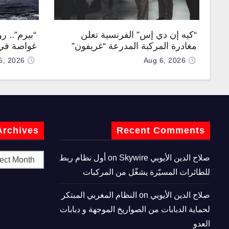
“كيه إن دي إس” الفرنسية تعلن
“بيرم”.. ر
مغادرة المركبة المدرعة “غريفون”
غواصة في 
رقم 1000 لخط الإنتاج
كروز فرط
6, 2026
Aug 6, 2026
Archives
Recent Comments
صلاح الدين الأيوبي
on
Skywire أول نظام ربط
للطائرات المسيّرة يشغّل من المركبات
صلاح الدين الأيوبي
on
النظام المغربي المبتكر
لحماية الدبابات من الصواريخ الموجهة و دبابات
العدو