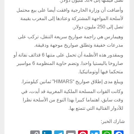
تصل قيمتها إلى 524 مليون دولار.
وأضافت أن وزارة الخارجية وافقت أيضا على بيع محتمل
لأسلحة المواجهة المشتركة وعتادها إلى المغرب بقيمة
تصل إلى 250 مليون دولار.
وهيمارس هي راجمة صواريخ سريعة التنقل، تركب على
مدرعات خفيفة وتطلق صواريخ موجهة ودقيقة.
وبمقدور هذه الأنظمة أن تحمل على متنها 6 قذائف نفاثة أو
صاروخا باليستيا واحدا. وتضم حاوية المنظومة 6 مواسير
متحكما فيها أوتوماتيكيا.
ويبلغ مدى إطلاق صواريخ “HIMARS” ثمانين كيلومترا.
وكانت القوات المسلحة الملكية المغربية قد أبدت، في
وقت سابق، اهتماما كبيرا بهذا النوع من الأسلحة نظرا
للأدوار القتالية التي تتمتع بها.
شارك الخبر: