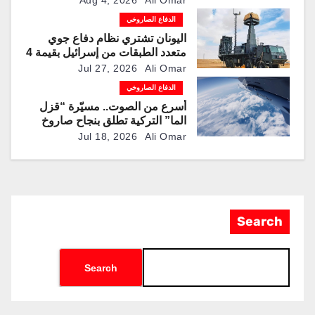
Aug 4, 2026
Ali Omar
“باتريوت” و”ثاد” الاعتراضية
الدفاع الصاروخي
اليونان تشتري نظام دفاع جوي
متعدد الطبقات من إسرائيل بقيمة 4
مليارات دولار
Jul 27, 2026
Ali Omar
الدفاع الصاروخي
أسرع من الصوت.. مسيّرة “قزل
الما” التركية تطلق بنجاح صاروخ
“روكيتسان JET-230”
Jul 18, 2026
Ali Omar
Search
Search