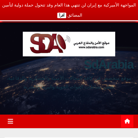
المواجهة الأميركية مع إيران لن تنتهي هذا العام وقد تتحول حملة دولية لتأمين
المضائق
أقرأ
SdArabia
موقع متخصص في كافة المجالات الأمنية والعسكرية والدفاعية،
يغطي نشاطات القوات الجوية والبرية والبحرية