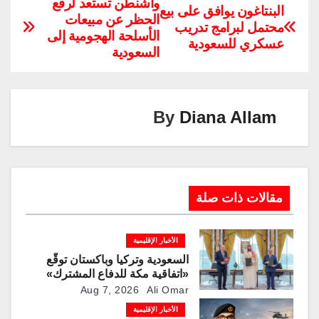
p
k
e
ail
er
tt
at
c
واشنطن تستعد لرفع
البنتاغون يوافق على بيع
الحظر عن مبيعات
y
e
gr
e
er
s
e
محتمل لبرامج تدريب
الأسلحة الهجومية إلى
Li
dI
a
st
A
b
عسكري للسعودية
السعودية
n
n
m
p
o
k
p
o
k
By
Diana Allam
مقالات ذات صلة
الأخبار الإقليمية
السعودية وتركيا وباكستان توقّع
«اتفاقية مكة للدفاع المشترك»
Aug 7, 2026
Ali Omar
الأخبار الإقليمية