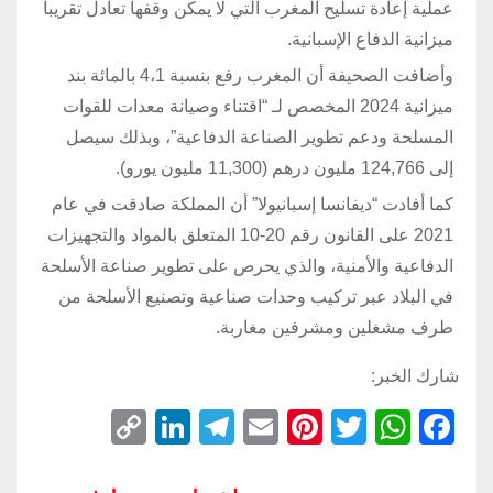
عملية إعادة تسليح المغرب التي لا يمكن وقفها تعادل تقريباً
ميزانية الدفاع الإسبانية.
وأضافت الصحيفة أن المغرب رفع بنسبة 4،1 بالمائة بند
ميزانية 2024 المخصص لـ “اقتناء وصيانة معدات للقوات
المسلحة ودعم تطوير الصناعة الدفاعية”، وبذلك سيصل
إلى 124,766 مليون درهم (11,300 مليون يورو).
كما أفادت “ديفانسا إسبانيولا” أن المملكة صادقت في عام
2021 على القانون رقم 20-10 المتعلق بالمواد والتجهيزات
الدفاعية والأمنية، والذي يحرص على تطوير صناعة الأسلحة
في البلاد عبر تركيب وحدات صناعية وتصنيع الأسلحة من
طرف مشغلين ومشرفين مغاربة.
شارك الخبر:
C
Li
T
E
Pi
T
W
F
o
n
el
m
nt
wi
h
a