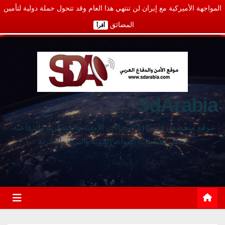
المواجهة الأميركية مع إيران لن تنتهي هذا العام وقد تتحول حملة دولية لتأمين
المضائق
أقرأ
SdArabia
موقع متخصص في كافة المجالات الأمنية والعسكرية والدفاعية،
يغطي نشاطات القوات الجوية والبرية والبحرية