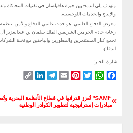
وتهدف إلى الدمج بين خبرة هافيلسان في تقنيات المحاكاة وتد
والإنتاج والخدمات اللوجستية.
رعاية خادم الحرمين الشريفين الملك سلمان بن عبدالعزيز آل
تجمع كبار المستثمرين والمطورين والباحثين مع نخبة الشركا
الدفاع.
شارك الخبر:
C
Li
T
E
Pi
T
W
F
o
n
el
m
nt
wi
h
a
p
k
e
ail
er
tt
at
c
“SAMI” تُعزز قدراتها في قطاع الأنظمة البحرية وتُ
y
e
gr
e
er
s
e
مبادرات إستراتيجية لتطوير الكوادر الوطنية
Li
dI
a
st
A
b
n
n
m
p
o
k
p
o