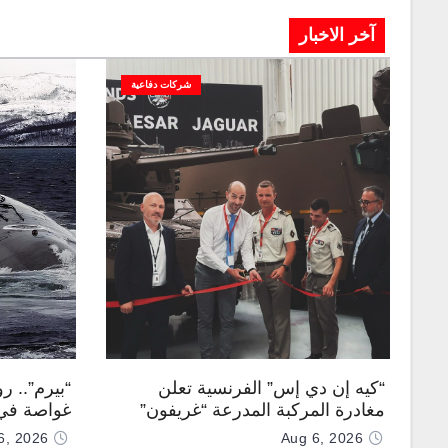
آخر الاخبار
شركات دفاعية
“كيه إن دي إس” الفرنسية تعلن
“بيرم”.. ر
مغادرة المركبة المدرعة “غريفون”
غواصة في 
رقم 1000 لخط الإنتاج
كروز فرط
6, 2026
Aug 6, 2026