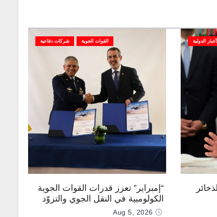
أخبار الدولية
القوات الجوية
شركات دفاعية
ذخائر
“إمبراير” تعزز قدرات القوات الجوية
الكولومبية في النقل الجوي والتزوّد
بالوقود جوًا من خلال تزويدها بطائرتي
Aug 5, 2026