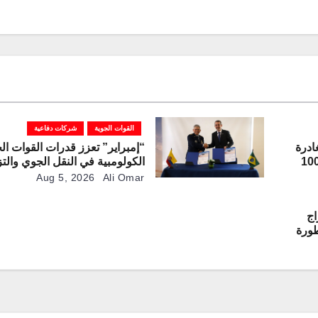
القوات الجوية
شركات دفاعية
ادرة
“إمبراير” تعزز قدرات القوات ال
رعة “غريفون” رقم 1000
الكولومبية في النقل الجوي والتز
بالوقود جوًا من خلال تزويدها بط
Aug 5, 2026
Ali Omar
“كيه سي-390 ميلينيوم”
اج
مطورة