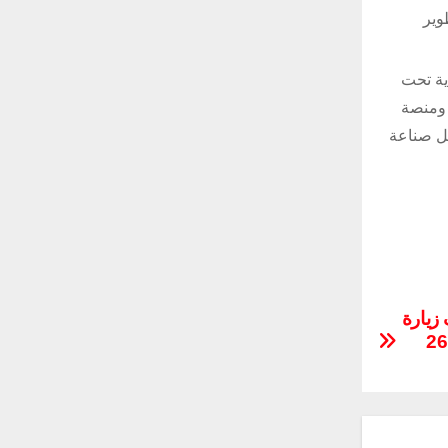
وير
ملكة العربية السعودية تحت
 ومنصة
بل صناعة
ارضاً من 76 دولة و106 ألف زيارة
معرض الدفاع العالمي 2024 يُختتم بعقود شراء بلغت 26