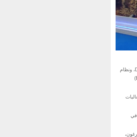
وكانت قد عرضت شركة “هافيلسان” الجيل الجديد من نظام إدارة القتال أدفنت (ADVENT)، ونظام القيادة والتحكم المشترك DOOB، ونظام
القيادة والتحكم لدعم عمليات ومهام القوات الجوية TICCS، ونظام المراقبة الساحلية ماترا MATRA، والطائرة المسيرة باها (BAHA)
ة في المملكة العربية السعودية (GAMI) خلال فعاليات
في
رغون،