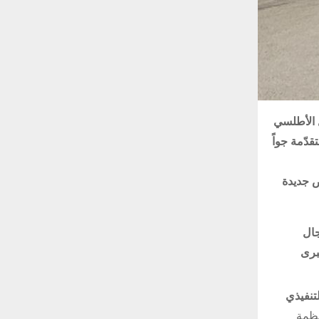
 الأطلسي
المتقدّمة جواً
ص جديدة
جال
ية كبرى
تنفيذي
نظمة