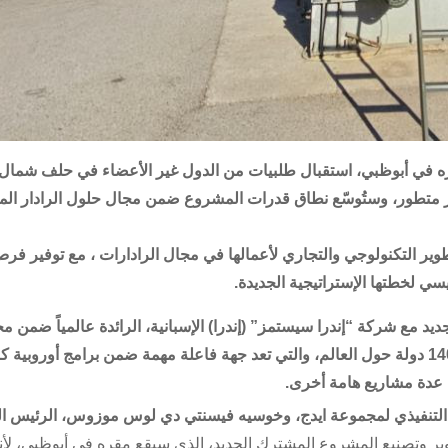
 في أبوظبي، استقبال طلبيات من الدول غير الأعضاء في حلف شمال
بي للحصول على ما يقارب 300 نظام رادار متطور، وستُوسّع نطاق قدرات المشروع ضمن مجال حلول الرادار 
طوير التكنولوجي والتجاري لأعمالها في مجال الرادارات ، مع توفير فر
سي لخطتها الإستراتيجية الجديدة.
 مع شركة “إندرا سيستمز” (إندرا) الإسبانية، الرائدة عالمياً ضمن م
تكنولوجيا المعلومات وأنظمة الدفاع والمتواجدة في أكثر من 140 دولة حول العالم، والتي تعد جهة فاعلة مهمة ضمن برامج أوروب
 عدة مشاريع هامة أخرى.
 التنفيذي لمجموعة ايدج، وخوسيه فيسنتي دي لوس موزوس، الرئيس ال
وير وتصنيع المشروع المشترك الجديد، الذي سيقع مقره في أبوظبي، لأ