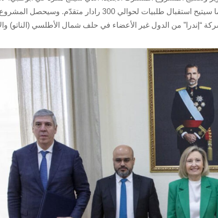
رادار من الجيل التالي داخل دولة الإمارات العربية المتحدة، مما سيتيح استقبال طلبيات لحوالي 300 رادار متقدّم.
كة “إندرا” من الدول غير الأعضاء في حلف شمال الأطلسي (الناتو) والا