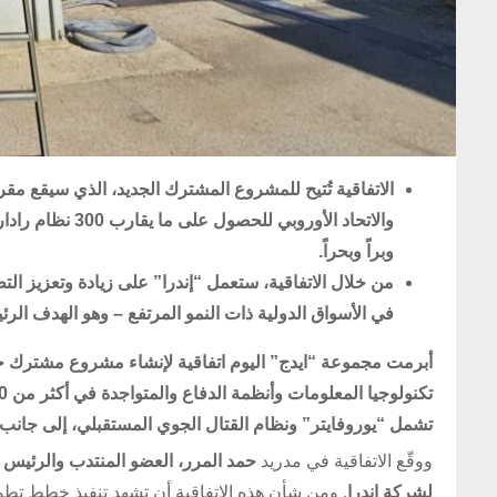
الاتفاقية تُتيح للمشروع المشترك الجديد
،
الذي سيقع مقره
والاتحاد الأورو
وبراً وبحراً.
من خلال الاتفاقية، ستعمل “إندرا” على زيادة وت
عزيز
الت
في الأسواق الدولية ذات النمو المرتفع – وهو الهدف الرئي
أبرمت مجموعة “ايدج” اليوم اتفاقية لإنشاء مشروع مشترك جديد
تشمل “يوروفايتر” ونظام القتال الجوي المستقبلي، إلى جانب
ووقّع الاتفاقية في مدريد
حمد المرر، العضو المنتدب والرئيس
لشركة إندرا
. ومن شأن هذه الاتفاقية أن تشهد تنفيذ خطط تط