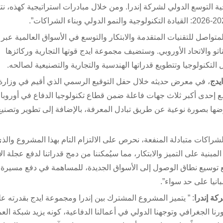
ة التوسع الدولي لشركة إندرا. ومن خلال مبادرات استراتيجية كهذه، نت
واصل للتقنيات المتقدمة والابتكار والتوسع في الأسواق العالمية عبر
و والاتحاد الأوروبي. وستضيف مجموعة ايدج قوتها التجارية وركائزها
 التكنولوجيا وتتطويع قدراتها الهندسية والتجارية والتصنيعية لصالحه.
يدج
، في معرض حديثه خلال حفل التوقيع الرسمي الذي أقيم في وزارة
مع إحدى أكبر ثلاث جهات فاعلة ضمن قطاع تكنولوجيا الدفاع في أوروبا
ضها بصورة نوعية عن طريق تبادل المعرفة، بالإضافة إلى تطوير وتصنيع
لشراكات متبادلة المنفعة، نحرص على الالتزام التام بهذا المشروع والذي
ة على التميز والابتكار، مما سيُمكننا من دمج قدراتنا لدفع عجلة الاب
مع توسيع نطاق الوصول إلى الأسواق الجديدة، للمساهمة في دفع مسيرة 
انيا على حد سواء”.
ة إندرا
: ” يتميز المشروع المشترك بين إندرا ومجموعة ايدج بقدرته عل
 الجغرافي وتوجهنا الدولي في أعمالنا الدفاعية، كونه يزيد شبكة العم