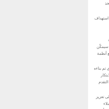
خذ
 استهداف
 سيمكّن
 أنظمة
 تم بناءه
تكار
التقدم
ى تعزيز
لاء