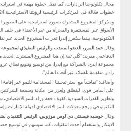
مجال تكنولوجيا الرادارات، كما تمثل خطوة مهمة في استراتيجي
خطوات فعّالة في المرتكزات الرئيسية لرؤيتنا الاستراتيجية 2024-2026: القيادة التكنولوجية والنمو الدولي وبناء الشراكات”.
وسيُركز المشروع المشترك بصورة استراتيجية على التطوير المت
الأسواق غير المستثمرة والمجزأة من غير الأعضاء في حلف النات
التكنولوجية، بينما ستُعزز إندرا قدرات المشروع الجديد عبر نقل
وقال
حمد المرر، العضو المنتدب والرئيس التنفيذي لمجموعة ا
الدفاعفي مدريد: “كُلي ثقة إن هذا المشروع المشترك الجديد 
مجموعة ايدج، بالشراكة مع إندرا، من توسيع وتنويع نطاق عرو
رادار متقدمة للعملاء عبر أنحاء العالم”.
وأضاف: “تماشياً مع استراتيجيتنا المستدامة للنمو عبر إقامة ا
على أساس قوي، لينطلق ويُعزز من مكانة وسمعة الشركتين المبني
وتطوير القدرات السيادية،كقوة دافعة وراء النمو الاقتصادي،
التكنولوجي ورفع معدلات النمو الاقتصادي لدولة الإمارات وإسب
وقال
خوسيه فيسنتي دي لوس موزوس، الرئيس التنفيذي لشرك
الابتكار واستخدام أحدث التقنيات، كما سيسهم في توسيع حضورنا