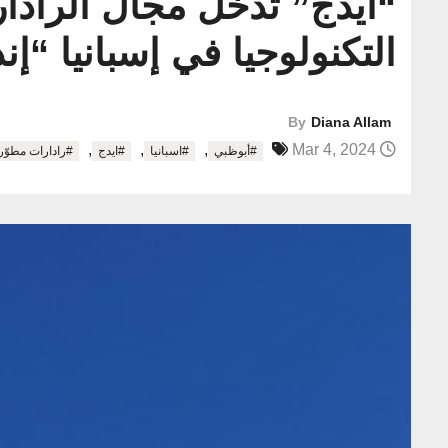
“ايدج” تدخل مجال الرادار
التكنولوجيا في إسبانيا “إند
By
Diana Allam
,
,
,
Mar 4, 2024
#أبوظبي
#اسبانيا
#ايدج
#رادارات مطوّر