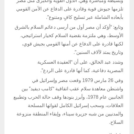
وبسيطة ومباشرة وهي: الدول القوية والكبرى مثل مصر
تلزمها جيوش قوية وقادرة على الدفاع عن الأمن القومي
بأبعاده الشاملة عبر تسليح كافٍ ومتنوع”.
وتابع: “أؤكد أن مصر أول من أرسى دعائم السلام بالشرق
الأوسط، وهي ملتزمة بقضية السلام كخيار استراتيجي،
لكنها قادرة على الدفاع عن أمنها القومي بجيش قوي،
وتاريخ يمتد لآلاف السنين”.
وشدد عبد الخالق، على أن “العقيدة العسكرية
المصرية دفاعية، كما أنها قادرة على الردع”.
وفي 26 مارس 1979 وقعت مصر وإسرائيل في
واشنطن معاهدة سلام عقب اتفاقية “كامب ديفيد” بين
الجانبين عام 1978، وأبرز بنودها وقف حالة الحرب وتطبيع
العلاقات، وسحب إسرائيل الكامل لقواتها المسلحة
والمدنيين من شبه جزيرة سيناء، وإبقاء المنطقة منزوعة
السلاح.