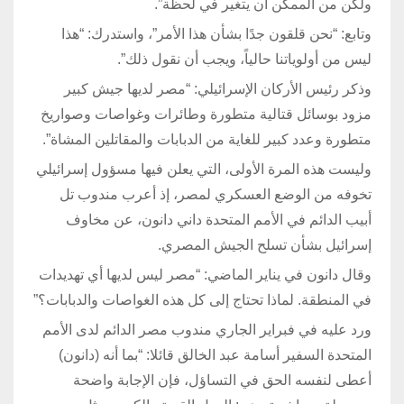
ولكن من الممكن أن يتغير في لحظة”.
وتابع: “نحن قلقون جدًا بشأن هذا الأمر”، واستدرك: “هذا
ليس من أولوياتنا حالياً، ويجب أن نقول ذلك”.
وذكر رئيس الأركان الإسرائيلي: “مصر لديها جيش كبير
مزود بوسائل قتالية متطورة وطائرات وغواصات وصواريخ
متطورة وعدد كبير للغاية من الدبابات والمقاتلين المشاة”.
وليست هذه المرة الأولى، التي يعلن فيها مسؤول إسرائيلي
تخوفه من الوضع العسكري لمصر، إذ أعرب مندوب تل
أبيب الدائم في الأمم المتحدة داني دانون، عن مخاوف
إسرائيل بشأن تسلح الجيش المصري.
وقال دانون في يناير الماضي: “مصر ليس لديها أي تهديدات
في المنطقة. لماذا تحتاج إلى كل هذه الغواصات والدبابات؟”
ورد عليه في فبراير الجاري مندوب مصر الدائم لدى الأمم
المتحدة السفير أسامة عبد الخالق قائلا: “بما أنه (دانون)
أعطى لنفسه الحق في التساؤل، فإن الإجابة واضحة