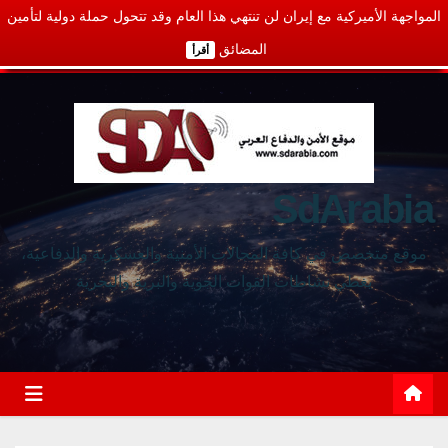
المواجهة الأميركية مع إيران لن تنتهي هذا العام وقد تتحول حملة دولية لتأمين
المضائق
أقرأ
SdArabia
موقع متخصص في كافة المجالات الأمنية والعسكرية والدفاعية،
يغطي نشاطات القوات الجوية والبرية والبحرية