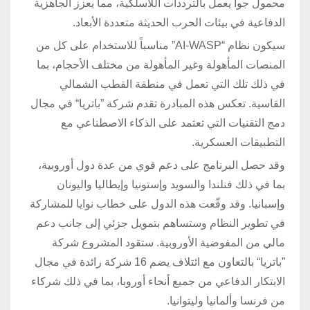
محمول جواً يعمل بالترددات اللاسلكية، مما يعزز الجاهزية
الدفاعية في بيئات الحرب الحديثة متعددة الأبعاد.
سيكون نظام “AI-WASP” مناسباً للاستخدام على كل من
المنصات المأهولة وغير المأهولة من مختلف الأحجام، بما
في ذلك تلك التي تعمل في منطقة القطب الشمالي
القاسية. تعكس هذه المبادرة تقدم شركة ”باتريا“ في مجال
دمج التقنيات التي تعتمد على الذكاء الاصطناعي مع
التطبيقات العسكرية.
وقد حصل البرنامج على دعم قوي من عدة دول أوروبية،
بما في ذلك فنلندا والسويد وإستونيا وإيطاليا واليونان
وإسبانيا. وقد وقّعت هذه الدول على خطاب نوايا للمشاركة
في تطوير النظام وستساهم بتمويل جزئي إلى جانب دعم
مالي من المفوضية الأوروبية. ستقود المشروع شركة
”باتريا“ بالتعاون مع ائتلاف يضم 16 شركة رائدة في مجال
الابتكار الدفاعي من جميع أنحاء أوروبا، بما في ذلك شركاء
من فرنسا وألمانيا وليتوانيا.