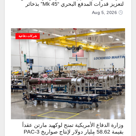
لتعزيز قدرات المدفع البحري “Mk 45” بذخائر
موجهة وصواريخ “IRIS-T”
Aug 5, 2026
شركات دفاعية
وزارة الدفاع الأمريكية تمنح لوكهيد مارتن عقداً
بقيمة 58.62 مليار دولار لإنتاج صواريخ PAC-3