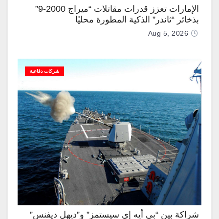
الإمارات تعزز قدرات مقاتلات “ميراج 2000-9”
بذخائر “ثاندر” الذكية المطورة محليًا
Aug 5, 2026
شركات دفاعية
شراكة بين “بي أيه إي سيستمز” و”ديهل ديفنس”