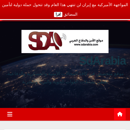
المواجهة الأميركية مع إيران لن تنتهي هذا العام وقد تتحول حملة دولية لتأمين
المضائق
أقرأ
SdArabia
موقع متخصص في كافة المجالات الأمنية والعسكرية والدفاعية،
يغطي نشاطات القوات الجوية والبرية والبحرية