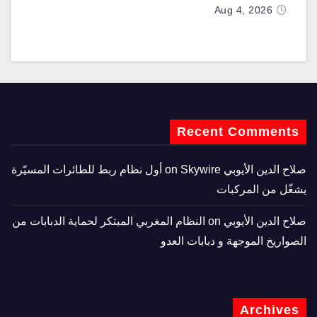
المطوّرة دعماً لـ “ترسانة الحرية”
Aug 4, 2026
Recent Comments
صلاح الدين الأيوبي
on
Skywire أول نظام ربط للطائرات المسيّرة
يشغّل من المركبات
صلاح الدين الأيوبي
on
النظام المغربي المبتكر لحماية الدبابات من
الصواريخ الموجهة و دبابات العدو
Archives