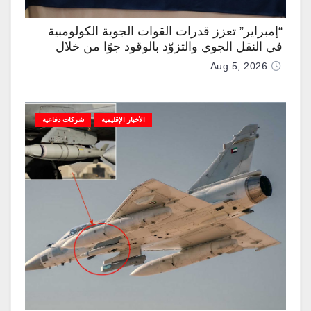
“إمبراير” تعزز قدرات القوات الجوية الكولومبية
في النقل الجوي والتزوّد بالوقود جوًا من خلال
تزويدها بطائرتي “كيه سي-390 ميلينيوم”
Aug 5, 2026
الأخبار الإقليمية
شركات دفاعية