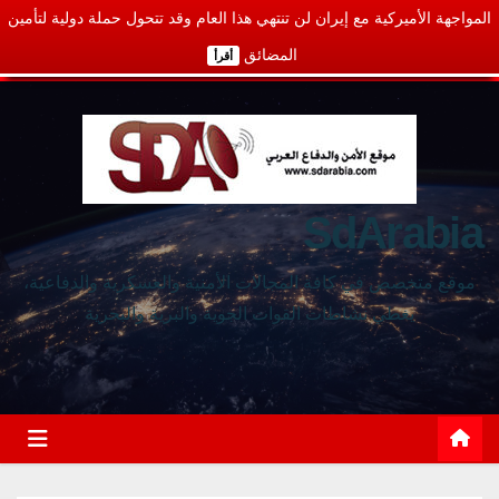
المواجهة الأميركية مع إيران لن تنتهي هذا العام وقد تتحول حملة دولية لتأمين
المضائق
أقرأ
SdArabia
موقع متخصص في كافة المجالات الأمنية والعسكرية والدفاعية،
يغطي نشاطات القوات الجوية والبرية والبحرية