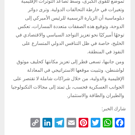
تموضع للقوى الكبرى، وسط تصاعد التوترات الإقليمية
وتغيرات في خارطة التحالفات الدولية. وترى دوائر
دبلوماسية أن الزيارة الرسمية للرئيس الأميركي إلى
الدوحة، وتوقيع هذه الصفقات متعددة المسارات، تعكس
توجهًا أميركيًا نحو تعزيز التواجد السياسي والاقتصادي في
الخليج، خاصة في ظل التنافس الدولي المتسارع على
النفوذ في المنطقة.
ومن جانبها، تسعى قطر إلى تعزيز مكانتها كحليف موثوق
لواشنطن، وتثبيت موقعها الاستراتيجي في المعادلة
الإقليمية والدولية، من خلال شراكات شاملة لا تقتصر على
الجوانب العسكرية فحسب، بل تمتد إلى مجالات التكنولوجيا
والطيران والطاقة والاستثمار.
شارك الخبر:
C
Li
T
E
Pi
T
W
F
o
n
el
m
nt
wi
h
a