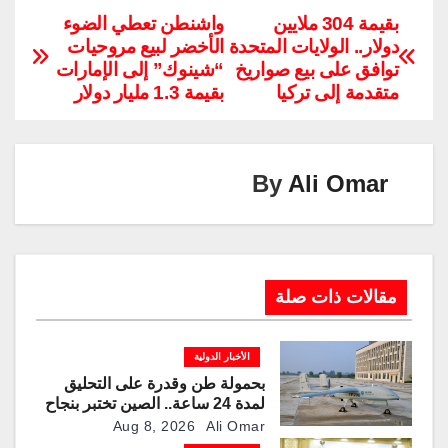
p
k
e
ail
er
tt
at
c
بقيمة 304 ملايين
واشنطن تعطي الضوء
دولار.. الولايات المتحدة
الأخضر لبيع مروحيات
y
e
gr
e
er
s
e
توافق على بيع صواريخ
“شينوك” إلى الإمارات
Li
dI
a
st
A
b
متقدمة إلى تركيا
بقيمة 1.3 مليار دولار
n
n
m
p
o
k
p
o
k
By
Ali Omar
مقالات ذات صلة
الأخبار الدولية
بحمولة طن وقدرة على التحليق
لمدة 24 ساعة.. الصين تختبر بنجاح
مسيّرة “TP200”
Aug 8, 2026
Ali Omar