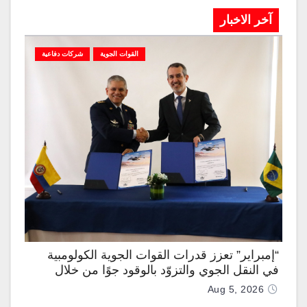
آخر الاخبار
القوات الجوية
شركات دفاعية
“إمبراير” تعزز قدرات القوات الجوية الكولومبية
في النقل الجوي والتزوّد بالوقود جوًا من خلال
تزويدها بطائرتي “كيه سي-390 ميلينيوم”
Aug 5, 2026