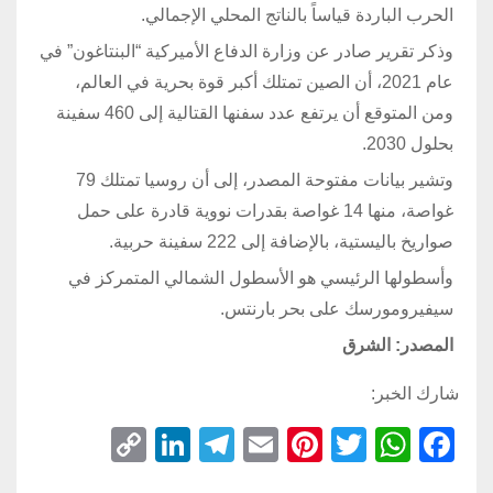
الحرب الباردة قياساً بالناتج المحلي الإجمالي.
وذكر تقرير صادر عن وزارة الدفاع الأميركية “البنتاغون” في
عام 2021، أن الصين تمتلك أكبر قوة بحرية في العالم،
ومن المتوقع أن يرتفع عدد سفنها القتالية إلى 460 سفينة
بحلول 2030.
وتشير بيانات مفتوحة المصدر، إلى أن روسيا تمتلك 79
غواصة، منها 14 غواصة بقدرات نووية قادرة على حمل
صواريخ باليستية، بالإضافة إلى 222 سفينة حربية.
وأسطولها الرئيسي هو الأسطول الشمالي المتمركز في
سيفيرومورسك على بحر بارنتس.
المصدر: الشرق
شارك الخبر:
C
Li
T
E
Pi
T
W
F
o
n
el
m
nt
wi
h
a