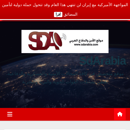
المواجهة الأميركية مع إيران لن تنتهي هذا العام وقد تتحول حملة دولية لتأمين
المضائق
أقرأ
SdArabia
موقع متخصص في كافة المجالات الأمنية والعسكرية والدفاعية،
يغطي نشاطات القوات الجوية والبرية والبحرية