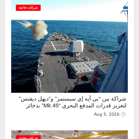
شركات دفاعية
شراكة بين “بي أيه إي سيستمز” و”ديهل ديفنس”
لتعزيز قدرات المدفع البحري “Mk 45” بذخائر
موجهة وصواريخ “IRIS-T”
Aug 5, 2026
شركات دفاعية