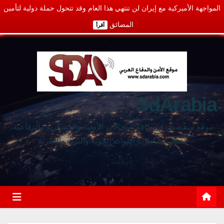
المواجهة الأميركية مع إيران لن تنتهي هذا العام وقد تتحول حملة دولية لتأمين
المضائق
أقرأ
SdArabia
موقع متخصص في كافة المجالات الأمنية والعسكرية والدفاعية،
يغطي نشاطات القوات الجوية والبرية والبحرية