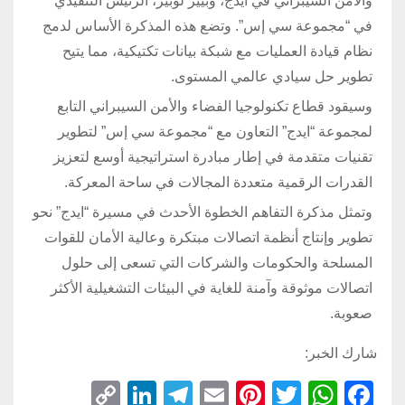
والأمن السيبراني في ايدج، وبيير لوبيز، الرئيس التنفيذي
في “مجموعة سي إس”. وتضع هذه المذكرة الأساس لدمج
نظام قيادة العمليات مع شبكة بيانات تكتيكية، مما يتيح
تطوير حل سيادي عالمي المستوى.
وسيقود قطاع تكنولوجيا الفضاء والأمن السيبراني التابع
لمجموعة “ايدج” التعاون مع “مجموعة سي إس” لتطوير
تقنيات متقدمة في إطار مبادرة استراتيجية أوسع لتعزيز
القدرات الرقمية متعددة المجالات في ساحة المعركة.
وتمثل مذكرة التفاهم الخطوة الأحدث في مسيرة “ايدج” نحو
تطوير وإنتاج أنظمة اتصالات مبتكرة وعالية الأمان للقوات
المسلحة والحكومات والشركات التي تسعى إلى حلول
اتصالات موثوقة وآمنة للغاية في البيئات التشغيلية الأكثر
صعوبة.
شارك الخبر:
C
Li
T
E
Pi
T
W
F