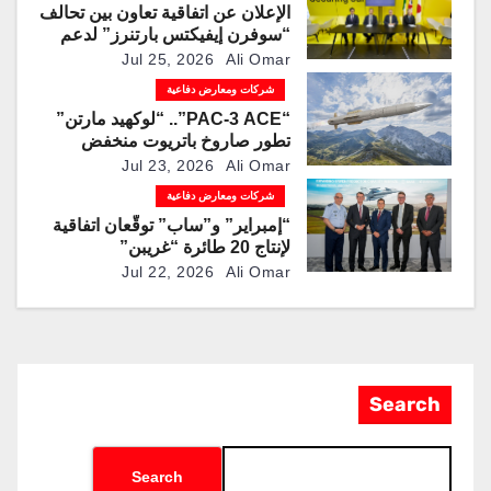
الإعلان عن اتفاقية تعاون بين تحالف
“سوفرن إيفيكتس بارتنرز” لدعم
برنامج القتال الجوي العالمي
Jul 25, 2026
Ali Omar
شركات ومعارض دفاعية
“PAC-3 ACE”.. “لوكهيد مارتن”
تطور صاروخ باتريوت منخفض
التكلفة لمواجهة المسيرات
Jul 23, 2026
Ali Omar
شركات ومعارض دفاعية
“إمبراير” و”ساب” توقّعان اتفاقية
لإنتاج 20 طائرة “غريبن”
إضافية في البرازيل
Jul 22, 2026
Ali Omar
Search
Search