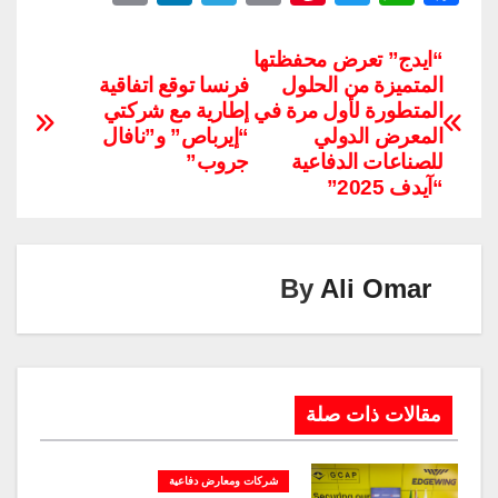
o
n
el
m
nt
wi
h
a
p
k
e
ail
er
tt
at
c
“ايدج” تعرض محفظتها
المتميزة من الحلول
فرنسا توقع اتفاقية
y
e
gr
e
er
s
e
المتطورة لأول مرة في
إطارية مع شركتي
Li
dI
a
st
A
b
المعرض الدولي
“إيرباص” و”نافال
n
n
m
p
o
للصناعات الدفاعية
جروب”
“آيدف 2025”
k
p
o
k
By
Ali Omar
مقالات ذات صلة
شركات ومعارض دفاعية