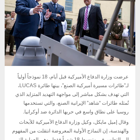
عرضت وزارة الدفاع الأميركية قبل أيام، 18 نموذجاً أولياً
لـ”طائرات مسيرة أميركية الصنع”، بينها طائرة LUCAS،
التي تهدف بشكل مباشر إلى مواجهة التهديد المتزايد الذي
تُمثله طائرات “شاهد” الإيرانية الصنع، والتي تستخدمها
روسيا على نطاق واسع في حربها الدائرة ضد أوكرانيا.
وقال إميل مايكل، وكيل وزارة الدفاع الأميركية للأبحاث
والهندسة، إن النماذج الأولية المعروضة انتقلت من المفهوم
إلى التطوير في متوسط 18 شهراً فقط، وهي العملية التي