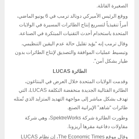
الصغيرة القاتلة.
ووقع الرئيس الأميركي دونالد ترمب في 6 يونيو الماضي،
أمراً تنفيذياً لتسريع إنتاج الطائرات المسيرة في الولايات
المتحدة باستخدام أحدث التقنيات المبتكرة في الصناعة.
وقال ترمب إنه “يؤيد تقليل حالة عدم اليقين التنظيمي،
وتبسيط عمليات الموافقة والتصديق لإنتاج الطائرات بدون
طيار بشكل آمن”.
الطائرة LUCAS
وقدمت الولايات المتحدة خلال العرض في البنتاغون،
الطائرة القتالية الجديدة منخفضة التكلفة LUCAS، التي
تهدف بشكل مباشر إلى مواجهة التهديد المتزايد الذي تُمثله
طائرات “شاهد” الإيرانية الصنع.
وطورت الطائرة شركة SpektreWorks، وهي شركة
مقاولات دفاعية مقرها أريزونا.
وقال موقع The Economic Times، إن نظام LUCAS