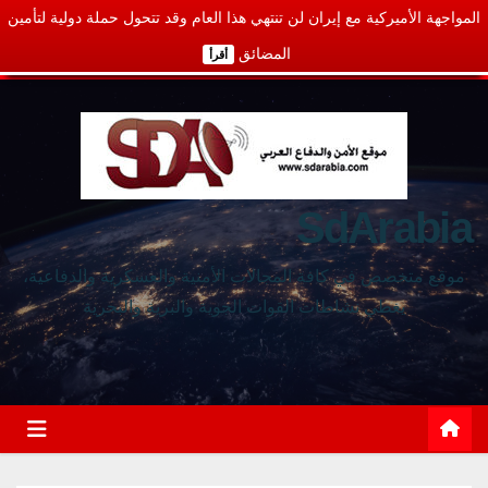
المواجهة الأميركية مع إيران لن تنتهي هذا العام وقد تتحول حملة دولية لتأمين
المضائق
أقرأ
SdArabia
موقع متخصص في كافة المجالات الأمنية والعسكرية والدفاعية،
يغطي نشاطات القوات الجوية والبرية والبحرية