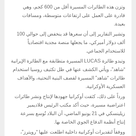
وتزن هذه الطائرات المسيرة أقل من 600 كجم، وهي
قادرة على العمل على ارتفاعات متوسطة، ومسافات
بعيدة.
وتشير التقارير إلى أن سعرها قد ينخفض إلى حوالي 100
ألف دولار أميركي، ما يجعلها منصة مجدية اقتصادياً
للاستخدام الجماعي.
وتبدو طائرة LUCAS المسيرة متطابقة مع الطائرة الإيرانية
“شاهد”، ويأتي الكشف عنها في ظل تكثيف روسيا استخدام
طائرات “شاهد” المسيرة لقصف البنية التحتية، والأهداف
العسكرية الأوكرانية.
ورداً على ذلك، كثفت أوكرانيا جهودها لإنتاج ونشر طائرات
اعتراضية مسيرة، حيث أكد مكتب الرئيس فلاديمير
زيلينسكي في 21 يونيو الماضي، أن البلاد تُوسع بسرعة
إنتاج أنظمة الدفاع الجوي الخاصة بها.
ووفقاً لتقديرات أوكرانية داخلية اطلعت عليها “رويترز”،