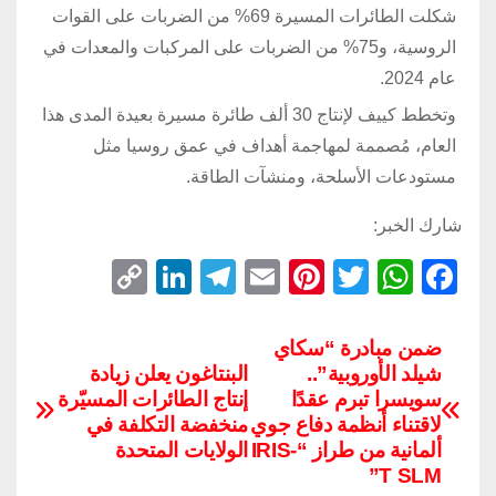
شكلت الطائرات المسيرة 69% من الضربات على القوات
الروسية، و75% من الضربات على المركبات والمعدات في
عام 2024.
وتخطط كييف لإنتاج 30 ألف طائرة مسيرة بعيدة المدى هذا
العام، مُصممة لمهاجمة أهداف في عمق روسيا مثل
مستودعات الأسلحة، ومنشآت الطاقة.
شارك الخبر:
C
Li
T
E
Pi
T
W
F
o
n
el
m
nt
wi
h
a
p
k
e
ail
er
tt
at
c
ضمن مبادرة “سكاي
شيلد الأوروبية”..
البنتاغون يعلن زيادة
y
e
gr
e
er
s
e
سويسرا تبرم عقدًا
إنتاج الطائرات المسيّرة
Li
dI
a
st
A
b
لاقتناء أنظمة دفاع جوي
منخفضة التكلفة في
n
n
m
p
o
ألمانية من طراز “IRIS-
الولايات المتحدة
T SLM”
k
p
o