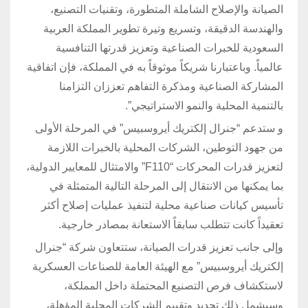
الصيانة والإصلاح الشاملة المتطورة، وتقنيات التصنيع،
والهندسة الدقيقة، وتسريع وتيرة تطوير المملكة العربية
السعودية للخبرات الصناعية وتعزيز قدرتها التنافسية
عالمياً. وباعتبارنا شريكاً موثوقاً به في المملكة، فإن اتفاقية
المشاركة الصناعية ومذكرة التفاهم تعززان التزامنا
بالتنمية المحلية والنمو الاستراتيجي”.
و ستدعم “جنرال إلكتريك أيروسبيس” في المرحلة الأولى
من جهود التوطين، الشركات المحلية بالخبرات اللازمة
لتعزيز قدرات المحركات “F110” والامتثال للمعايير الدولية،
بما يمكنها من الانتقال إلى المرحلة التالية المتمثلة في
تأسيس كيانات صناعية محلية لتنفيذ عمليات إصلاح أكثر
تعقيداً كانت تتطلب سابقاً الاستعانة بمصادر خارجية.
وإلى جانب تعزيز قدرات الصيانة، ستتعاون شركة “جنرال
إلكتريك أيروسبيس” مع الهيئة العامة للصناعات العسكرية
لاستكشاف فرص التصنيع المحتملة داخل المملكة،
وسيشمل ذلك تحديد وتقييم الشركات المحلية المؤهلة،