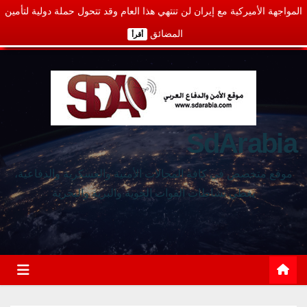
المواجهة الأميركية مع إيران لن تنتهي هذا العام وقد تتحول حملة دولية لتأمين
المضائق
أقرأ
SdArabia
موقع متخصص في كافة المجالات الأمنية والعسكرية والدفاعية،
يغطي نشاطات القوات الجوية والبرية والبحرية