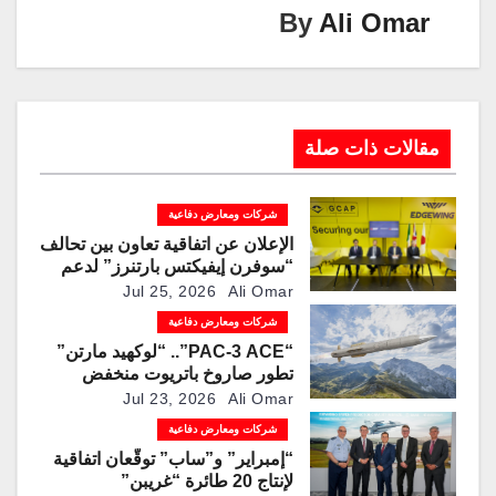
By
Ali Omar
مقالات ذات صلة
شركات ومعارض دفاعية
الإعلان عن اتفاقية تعاون بين تحالف
“سوفرن إيفيكتس بارتنرز” لدعم
برنامج القتال الجوي العالمي
Jul 25, 2026
Ali Omar
شركات ومعارض دفاعية
“PAC-3 ACE”.. “لوكهيد مارتن”
تطور صاروخ باتريوت منخفض
التكلفة لمواجهة المسيرات
Jul 23, 2026
Ali Omar
شركات ومعارض دفاعية
“إمبراير” و”ساب” توقّعان اتفاقية
لإنتاج 20 طائرة “غريبن”