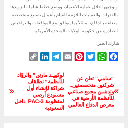
وتوجيهها خلال عملية الاعتماد، ووضع خطط شاملة لتزويدها
بالقدرات والعمليات اللازمة للقيام بأعمال تصنيع متخصصة
متعلقة بالدفاع، امتثالاً بما يتوافق مع الموافقات والتراخيص
الصادرة عن حكومة الولايات المتحدة الأمريكية.
شارك الخبر:
C
Li
T
E
Pi
T
W
F
o
n
el
m
nt
wi
h
a
p
k
e
ail
er
tt
at
c
لوكهيـد مارتن” والروّاد
“سامي” تعلن عن
للأنظمة” تطلقان
y
e
gr
e
er
s
e
شركتين متخصصتين..
شراكة لإنشاء أول
Li
dI
a
st
A
b
وتدشين مجمع صناعي
مستودع أرضي
للأنظمة الأرضية في
n
n
m
p
o
لمنظومة PAC‑3 داخل
معرض الدفاع العالمي
السعودية
k
p
o
k