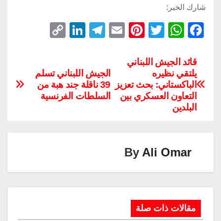
شارك الخبر:
C
Li
T
E
Pi
T
W
F
o
n
el
m
nt
wi
h
a
p
k
e
ail
er
tt
at
c
قائد الجيش اللبناني
يلتقي نظيره
الجيش اللبناني تسلم
y
e
gr
e
er
s
e
الباكستاني: بحث تعزيز
39 ناقلة جند هبة من
Li
dI
a
st
A
b
التعاون العسكري بين
السلطات الفرنسية
n
n
m
p
o
البلدين
k
p
o
k
By
Ali Omar
مقالات ذات صلة