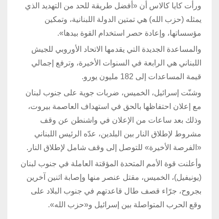
ورأت كايا كالاس أن «أفضل طريقة للحد من التهديد الذي
يمثله (حزب الله) هي تمتين الدولة اللبنانية، وتمكين
مؤسساتها، وإعادة حصر استخدام القوة بيدها».
والمساعدة الجديدة التي يقدمها الاتحاد الأوروبي للجيش
اللبناني هي الرابعة في السنوات الأخيرة، وترفع إجمالي
قيمة المساعدات إلى 182 مليون يورو.
وشنّت إسرائيل، الخميس، ضربات جوية على جنوب لبنان
مع إعلان احتفاظها بالحق في استهداف العاصمة بيروت،
وذلك بعد ساعات من الإعلان في واشنطن عن وقف
مشروط لإطلاق النار بين البلدين، عدّه الرئيس اللبناني
«الفرصة الأخيرة» للتوصل إلى وقف شامل لإطلاق النار.
وأعلنت قوة الأمم المتحدة المؤقتة العاملة في جنوب لبنان
(يونيفيل)، الخميس، مقتل عنصر منها وإصابة اثنين آخرين
بجروح، جرّاء قصف طال قاعدتهم في جنوب البلاد على
وقع الحرب المتواصلة بين إسرائيل و«حزب الله».