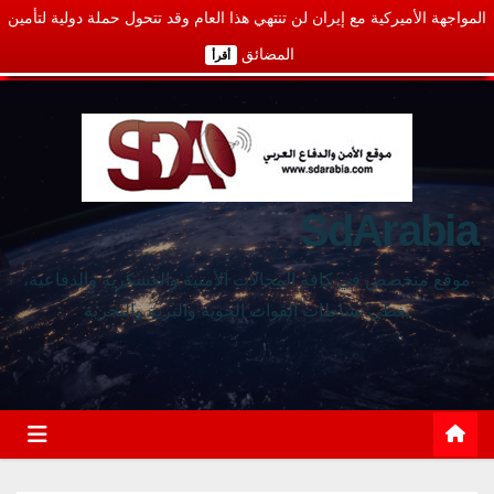
المواجهة الأميركية مع إيران لن تنتهي هذا العام وقد تتحول حملة دولية لتأمين
المضائق
أقرأ
SdArabia
موقع متخصص في كافة المجالات الأمنية والعسكرية والدفاعية،
يغطي نشاطات القوات الجوية والبرية والبحرية