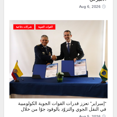
Aug 6, 2026
القوات الجوية
شركات دفاعية
“إمبراير” تعزز قدرات القوات الجوية الكولومبية
في النقل الجوي والتزوّد بالوقود جوًا من خلال
تزويدها بطائرتي “كيه سي-390 ميلينيوم”
Aug 5, 2026