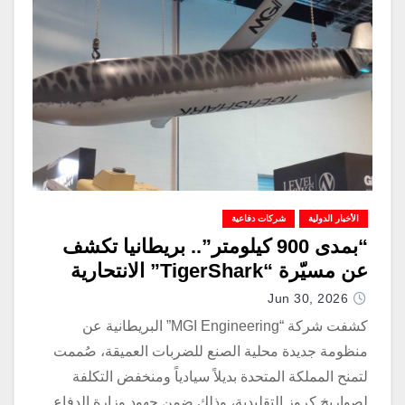
الأخبار الدولية
شركات دفاعية
“بمدى 900 كيلومتر”.. بريطانيا تكشف
عن مسيّرة “TigerShark” الانتحارية
Jun 30, 2026
كشفت شركة “MGI Engineering” البريطانية عن
منظومة جديدة محلية الصنع للضربات العميقة، صُممت
لتمنح المملكة المتحدة بديلاً سيادياً ومنخفض التكلفة
لصواريخ كروز التقليدية، وذلك ضمن جهود وزارة الدفاع