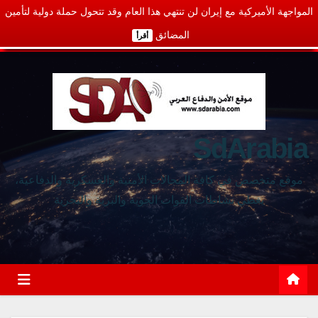
المواجهة الأميركية مع إيران لن تنتهي هذا العام وقد تتحول حملة دولية لتأمين
المضائق
أقرأ
SdArabia
موقع متخصص في كافة المجالات الأمنية والعسكرية والدفاعية،
يغطي نشاطات القوات الجوية والبرية والبحرية