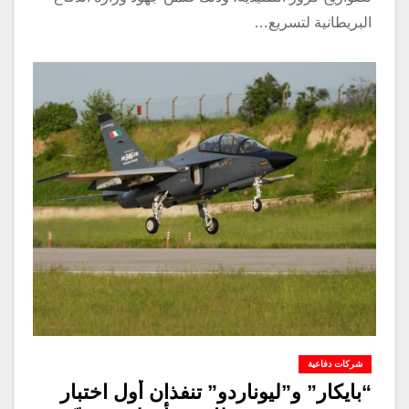
البريطانية لتسريع…
شركات دفاعية
“بايكار” و”ليوناردو” تنفذان أول اختبار