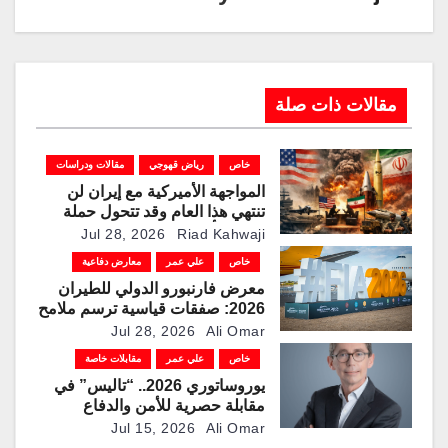
مقالات ذات صلة
خاص
رياض قهوجي
مقالات ودراسات
المواجهة الأميركية مع إيران لن
تنتهي هذا العام وقد تتحول حملة
دولية لتأمين المضائق
Jul 28, 2026
Riad Kahwaji
خاص
علي عمر
معارض دفاعية
معرض فارنبورو الدولي للطيران
2026: صفقات قياسية ترسم ملامح
مرحلة جديدة لقطاعات الطيران
Jul 28, 2026
Ali Omar
والدفاع والفضاء
خاص
علي عمر
مقابلات خاصة
يوروساتوري 2026.. “تاليس” في
مقابلة حصرية للأمن والدفاع
العربي: بناء الجيل المقبل من
Jul 15, 2026
Ali Omar
الدفاع الجوي المتكامل والتفوق في