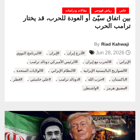
خاص
رياض قهوجي
مقالات ودراسات
بين اتفاق سيّئ أو العودة للحرب، قد يختار
ترامب الحرب
By
Riad Kahwaji
,
,
Jun 28, 2026
#أذرع إيران
#إيران
#البرنامج النووي
,
,
,
الإيراني
#الحرب مع إيران
#الرئيس الأميركي دونالد ترامب
,
,
,
#الصواريخ الباليستية الإيرانية
#النظام الإيراني
#الولايات المتحدة
,
,
,
,
,
#باكستان
#حزب الله
#دونالد ترامب
#علي خامنئي
#قطر
,
#مضيق هرمز
#واشنطن