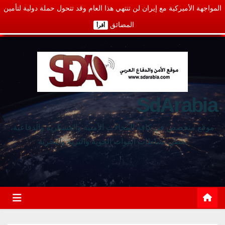
المواجهة الأميركية مع إيران لن تنتهي هذا العام وقد تتحول حملة دولية لتأمين
المضائق
أقرأ
SdArabia
موقع متخصص في كافة المجالات الأمنية والعسكرية والدفاعية،
يغطي نشاطات القوات الجوية والبرية والبحرية