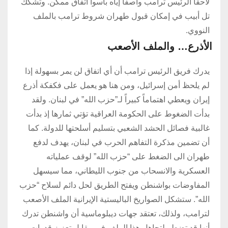
لاحقاً الرئيس ترامب واصفاً إياه بأسوأ اتفاق ممكن. وتشكك
تل أبيب في إمكان قبول طهران شروط ترامب بالملف
النووي.
الأذرع… والملف الأصعب
يدرك فريق الرئيس ترامب أن أي اتفاق لن يمر بسهولة إذا
لم يلحظ أمن إسرائيل، ومن هنا هو يعمل على فكفكة أذرع
إيران ويعطي اهتماماً كبيراً لـ”حزب الله” في لبنان. ولقد
بدأت الضغوط على الحكومة العراقية تؤتي ثمارها إذ بدأت
غالبية فصائل الحشد الشعبي بتسليم أسلحتها للدولة. كما
أن تضمين مذكرة التفاهم الحرب في لبنان، يهدف لدفع
طهران الى الضغط على “حزب الله” لوقف عملياته
العسكرية والانسحاب من جنوب الليطاني، مما سيسهل
المفاوضات بواشنطن ويفتح الطريق لحل دائم لسلاح “حزب
الله”. ستشكل الصواريخ الباليستية الإيرانية الملف الأصعب
لترامب، ولذلك، تعتقد جهات ديبلوماسية أن واشنطن تدرك
أنها قد تضطر لتجاهل هذا الملف في مقابل تعزيز قدرات