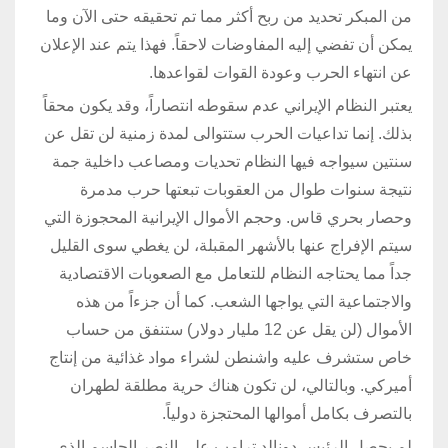
من المبكر تحديد من ربح أكثر مما تم تحقيقه حتى الآن وما
يمكن أن تفضي إليه المفاوضات لاحقاً. فهذا يتم عند الإعلان
عن انتهاء الحرب وعودة القوات لقواعدها.
يعتبر النظام الإيراني عدم سقوطه انتصاراً، وقد يكون محقاً
بذلك. إنما تداعيات الحرب ستتوالى لمدة زمنية لن تقل عن
سنتين سيواجه فيها النظام تحديات ومصاعب داخلية جمة
نتيجة سنوات طوال من العقوبات تبعتها حرب مدمرة
وحصار بحري قاس. وحجم الأموال الإيرانية المحجوزة التي
سيتم الإفراج عنها بالأشهر المقبلة، لن يغطي سوى القليل
جداً مما يحتاجه النظام للتعامل مع الصعوبات الاقتصادية
والاجتماعية التي يواجها الشعب. كما أن جزءاً من هذه
الأموال (لن يقل عن 12 مليار دولار) ستنفق من حساب
خاص ستشرف عليه واشنطن لشراء مواد غذائية من إنتاج
أميركي. وبالتالي، لن تكون هناك حرية مطلقة لطهران
بالتصرف بكامل أموالها المحتجزة دولياً.
لم يحصل الرئيس دونالد ترامب على النصر الحاسم الذي