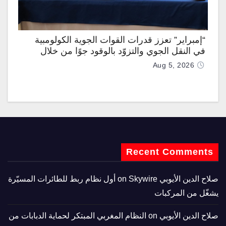
“إمبراير” تعزز قدرات القوات الجوية الكولومبية
في النقل الجوي والتزوّد بالوقود جوًا من خلال
تزويدها بطائرتي “كيه سي-390 ميلينيوم”
Aug 5, 2026
Recent Comments
صلاح الدين الأيوبي
on
Skywire أول نظام ربط للطائرات المسيّرة
يشغّل من المركبات
صلاح الدين الأيوبي
on
النظام المغربي المبتكر لحماية الدبابات من