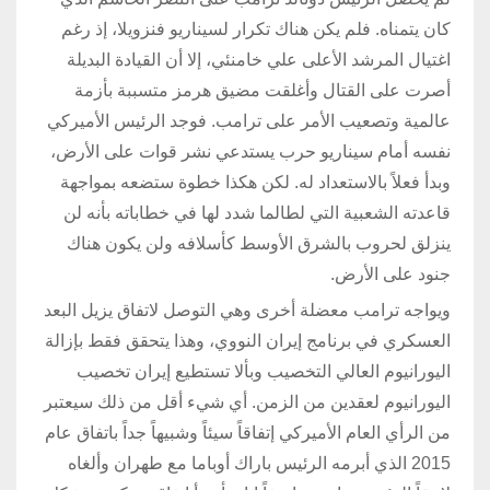
كان يتمناه. فلم يكن هناك تكرار لسيناريو فنزويلا، إذ رغم
اغتيال المرشد الأعلى علي خامنئي، إلا أن القيادة البديلة
أصرت على القتال وأغلقت مضيق هرمز متسببة بأزمة
عالمية وتصعيب الأمر على ترامب. فوجد الرئيس الأميركي
نفسه أمام سيناريو حرب يستدعي نشر قوات على الأرض،
وبدأ فعلاً بالاستعداد له. لكن هكذا خطوة ستضعه بمواجهة
قاعدته الشعبية التي لطالما شدد لها في خطاباته بأنه لن
ينزلق لحروب بالشرق الأوسط كأسلافه ولن يكون هناك
جنود على الأرض.
ويواجه ترامب معضلة أخرى وهي التوصل لاتفاق يزيل البعد
العسكري في برنامج إيران النووي، وهذا يتحقق فقط بإزالة
اليورانيوم العالي التخصيب وبألا تستطيع إيران تخصيب
اليورانيوم لعقدين من الزمن. أي شيء أقل من ذلك سيعتبر
من الرأي العام الأميركي إتفاقاً سيئاً وشبيهاً جداً باتفاق عام
2015 الذي أبرمه الرئيس باراك أوباما مع طهران وألغاه