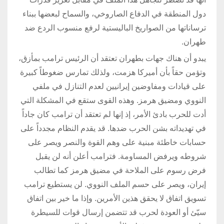
دول المنطقة في الدفاع الصاروخي، والسماح لبعضها ببناء
ترساناتها من الصواريخ الباليستية لرفع منسوب الردع ضد
طهران.
يبدو أن هناك جهات بطهران تعتقد أن الرئيس ترامب بمأزق،
وتؤمن حقاً بأن أميركا هزمت، ولذلك تمارس ضغوطاً كبيرة
على قيادات ومفاوضين إيرانيين لعدم التنازل في ملفي
النووي ومضيق هرمز. وهذه القوى ستقع في المشكلة التي
أدت للحرب بادئ الأمر، إذ إنها لم تعتقد أن ترامب كان جاداً
في تهديداته بشن الحرب ضدها. قد يقدم النظام مجدداً على
حسابات خاطئة مبنية على وهم القوة والنصر ويصر على
شروطه ويرفض المساومة. فترامب أعلن أنه لن يقبل
فرض رسوم على الملاحة في مضيق هرمز كما تطالب
إيران، ويصر على حسم الملف النووي. لن يستطيع ترامب
تسويق اتفاق لا يحقق هذين الأمرين. وإذا ما خير بين اتفاق
سيّئ أو العودة لحرب قد تتضمن إرسال قوات للسيطرة