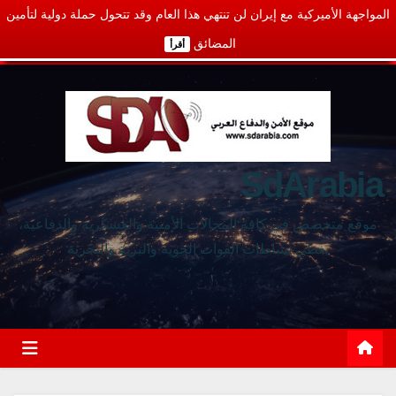
المواجهة الأميركية مع إيران لن تنتهي هذا العام وقد تتحول حملة دولية لتأمين
المضائق
أقرأ
SdArabia
موقع متخصص في كافة المجالات الأمنية والعسكرية والدفاعية،
يغطي نشاطات القوات الجوية والبرية والبحرية